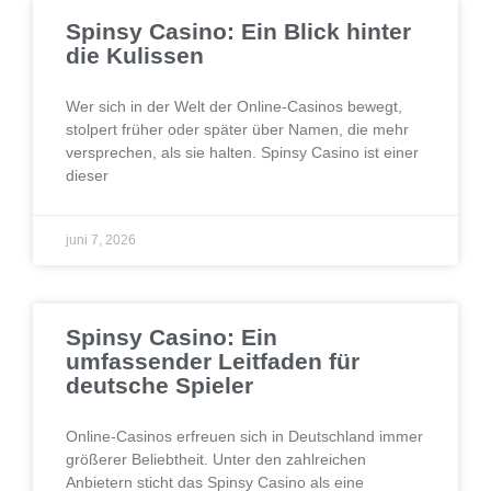
Spinsy Casino: Ein Blick hinter
die Kulissen
Wer sich in der Welt der Online-Casinos bewegt,
stolpert früher oder später über Namen, die mehr
versprechen, als sie halten. Spinsy Casino ist einer
dieser
juni 7, 2026
Spinsy Casino: Ein
umfassender Leitfaden für
deutsche Spieler
Online-Casinos erfreuen sich in Deutschland immer
größerer Beliebtheit. Unter den zahlreichen
Anbietern sticht das Spinsy Casino als eine