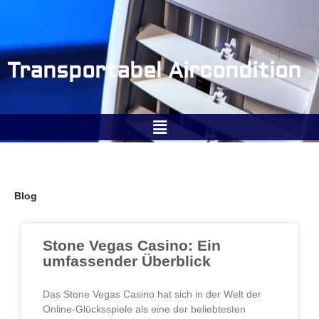
Gå
til
indholdet
Transportabel Aircondition
Menu
Blog
Side
Side
Side
Side
Side
Stone Vegas Casino: Ein
umfassender Überblick
Das Stone Vegas Casino hat sich in der Welt der
Online-Glücksspiele als eine der beliebtesten