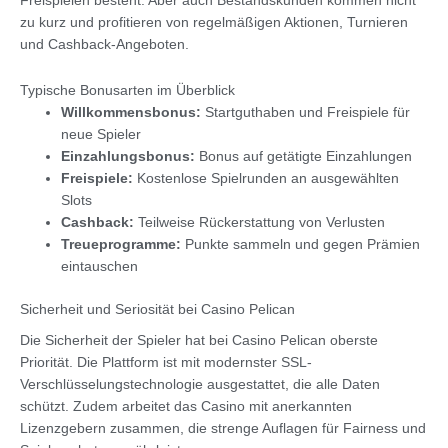
Freispielen besteht. Aber auch Bestandskunden kommen nicht
zu kurz und profitieren von regelmäßigen Aktionen, Turnieren
und Cashback-Angeboten.
Typische Bonusarten im Überblick
Willkommensbonus:
Startguthaben und Freispiele für
neue Spieler
Einzahlungsbonus:
Bonus auf getätigte Einzahlungen
Freispiele:
Kostenlose Spielrunden an ausgewählten
Slots
Cashback:
Teilweise Rückerstattung von Verlusten
Treueprogramme:
Punkte sammeln und gegen Prämien
eintauschen
Sicherheit und Seriosität bei Casino Pelican
Die Sicherheit der Spieler hat bei Casino Pelican oberste
Priorität. Die Plattform ist mit modernster SSL-
Verschlüsselungstechnologie ausgestattet, die alle Daten
schützt. Zudem arbeitet das Casino mit anerkannten
Lizenzgebern zusammen, die strenge Auflagen für Fairness und