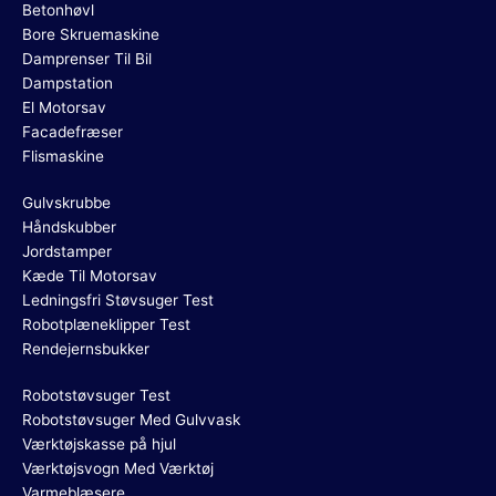
Betonhøvl
Bore Skruemaskine
Damprenser Til Bil
Dampstation
El Motorsav
Facadefræser
Flismaskine
Gulvskrubbe
Håndskubber
Jordstamper
Kæde Til Motorsav
Ledningsfri Støvsuger Test
Robotplæneklipper Test
Rendejernsbukker
Robotstøvsuger Test
Robotstøvsuger Med Gulvvask
Værktøjskasse på hjul
Værktøjsvogn Med Værktøj
Varmeblæsere