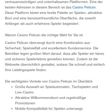
vertrauenswürdigen und unterhaltsamen Plattformen. Eine der
besten Adressen in diesem Bereich ist das
Casino Pelican
.
Diese Plattform bietet eine breite Palette an Spielen, attraktive
Boni und eine benutzerfreundliche Oberfläche, die sowohl
Anfänger als auch erfahrene Spieler begeistert.
Warum Casino Pelican die richtige Wahl für Sie ist
Casino Pelican überzeugt durch eine Kombination aus
Sicherheit, Spielvielfalt und exzellentem Kundenservice. Die
Betreiber legen großen Wert darauf, dass alle Spieler ein faires
und sicheres Spielerlebnis genießen können. Zudem ist die
Webseite übersichtlich gestaltet, sodass Sie schnell und einfach
Ihre Lieblingsspiele finden.
Die wichtigsten Vorteile von Casino Pelican im Überblick
Große Auswahl an Spielautomaten, Tischspielen und
Live-Casino
Attraktive Willkommensboni und regelmäßige
Promotionen
Mobile Kompatibilität für Spielen unterwegs