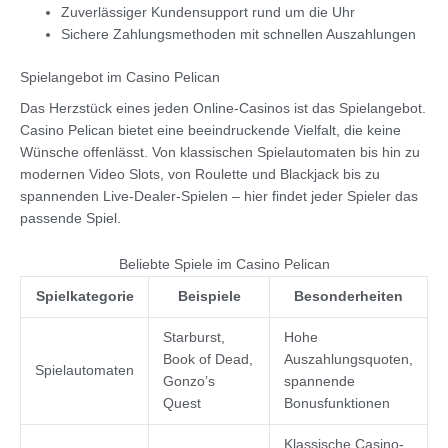
Zuverlässiger Kundensupport rund um die Uhr
Sichere Zahlungsmethoden mit schnellen Auszahlungen
Spielangebot im Casino Pelican
Das Herzstück eines jeden Online-Casinos ist das Spielangebot.
Casino Pelican bietet eine beeindruckende Vielfalt, die keine
Wünsche offenlässt. Von klassischen Spielautomaten bis hin zu
modernen Video Slots, von Roulette und Blackjack bis zu
spannenden Live-Dealer-Spielen – hier findet jeder Spieler das
passende Spiel.
Beliebte Spiele im Casino Pelican
Spielkategorie
Beispiele
Besonderheiten
Starburst,
Hohe
Book of Dead,
Auszahlungsquoten,
Spielautomaten
Gonzo’s
spannende
Quest
Bonusfunktionen
Klassische Casino-