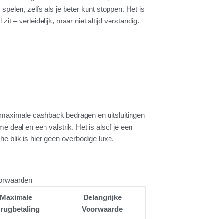
pelen, zelfs als je beter kunt stoppen. Het is
l zit – verleidelijk, maar niet altijd verstandig.
s, maximale cashback bedragen en uitsluitingen
 deal en een valstrik. Het is alsof je een
he blik is hier geen overbodige luxe.
orwaarden
Maximale
Belangrijke
rugbetaling
Voorwaarde