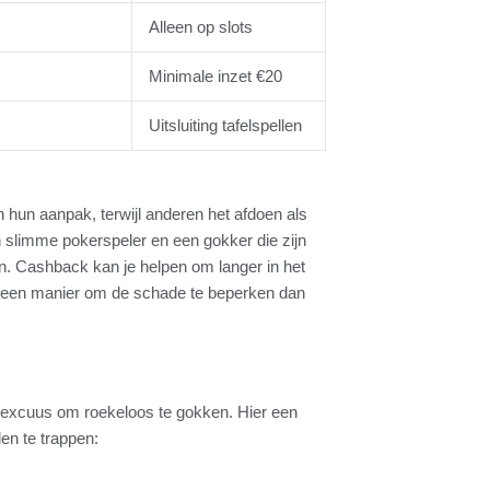
Alleen op slots
Minimale inzet €20
Uitsluiting tafelspellen
n hun aanpak, terwijl anderen het afdoen als
n slimme pokerspeler en een gokker die zijn
en. Cashback kan je helpen om langer in het
der een manier om de schade te beperken dan
en excuus om roekeloos te gokken. Hier een
en te trappen: