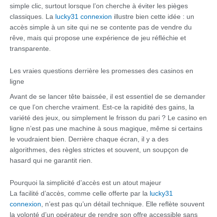
simple clic, surtout lorsque l’on cherche à éviter les pièges
classiques. La
lucky31 connexion
illustre bien cette idée : un
accès simple à un site qui ne se contente pas de vendre du
rêve, mais qui propose une expérience de jeu réfléchie et
transparente.
Les vraies questions derrière les promesses des casinos en
ligne
Avant de se lancer tête baissée, il est essentiel de se demander
ce que l’on cherche vraiment. Est-ce la rapidité des gains, la
variété des jeux, ou simplement le frisson du pari ? Le casino en
ligne n’est pas une machine à sous magique, même si certains
le voudraient bien. Derrière chaque écran, il y a des
algorithmes, des règles strictes et souvent, un soupçon de
hasard qui ne garantit rien.
Pourquoi la simplicité d’accès est un atout majeur
La facilité d’accès, comme celle offerte par la
lucky31
connexion
, n’est pas qu’un détail technique. Elle reflète souvent
la volonté d’un opérateur de rendre son offre accessible sans