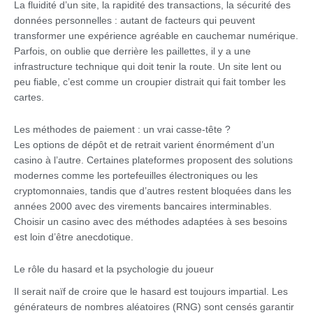
La fluidité d’un site, la rapidité des transactions, la sécurité des
données personnelles : autant de facteurs qui peuvent
transformer une expérience agréable en cauchemar numérique.
Parfois, on oublie que derrière les paillettes, il y a une
infrastructure technique qui doit tenir la route. Un site lent ou
peu fiable, c’est comme un croupier distrait qui fait tomber les
cartes.
Les méthodes de paiement : un vrai casse-tête ?
Les options de dépôt et de retrait varient énormément d’un
casino à l’autre. Certaines plateformes proposent des solutions
modernes comme les portefeuilles électroniques ou les
cryptomonnaies, tandis que d’autres restent bloquées dans les
années 2000 avec des virements bancaires interminables.
Choisir un casino avec des méthodes adaptées à ses besoins
est loin d’être anecdotique.
Le rôle du hasard et la psychologie du joueur
Il serait naïf de croire que le hasard est toujours impartial. Les
générateurs de nombres aléatoires (RNG) sont censés garantir