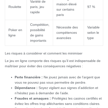
Variété de
maison élevé
Roulette
paris, jeu
97 %
sur certains
rapide
paris
Compétition,
Nécessite des
Variable
Poker en
possibilité
compétences
selon le
ligne
de gains
avancées
type
importants
Les risques à considérer et comment les minimiser
Le jeu en ligne comporte des risques qu’il est indispensable de
maîtriser pour éviter des conséquences négatives :
Perte financière :
Ne jouez jamais avec de l’argent que
vous ne pouvez pas vous permettre de perdre.
Dépendance :
Soyez vigilant aux signes d’addiction et
n’hésitez pas à demander de l’aide.
Fraudes et arnaques :
Privilégiez les casinos certifiés et
évitez les offres trop alléchantes sans conditions claires.