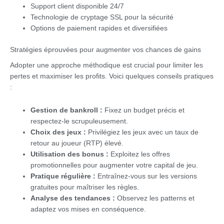
Support client disponible 24/7
Technologie de cryptage SSL pour la sécurité
Options de paiement rapides et diversifiées
Stratégies éprouvées pour augmenter vos chances de gains
Adopter une approche méthodique est crucial pour limiter les
pertes et maximiser les profits. Voici quelques conseils pratiques
:
Gestion de bankroll :
Fixez un budget précis et
respectez-le scrupuleusement.
Choix des jeux :
Privilégiez les jeux avec un taux de
retour au joueur (RTP) élevé.
Utilisation des bonus :
Exploitez les offres
promotionnelles pour augmenter votre capital de jeu.
Pratique régulière :
Entraînez-vous sur les versions
gratuites pour maîtriser les règles.
Analyse des tendances :
Observez les patterns et
adaptez vos mises en conséquence.