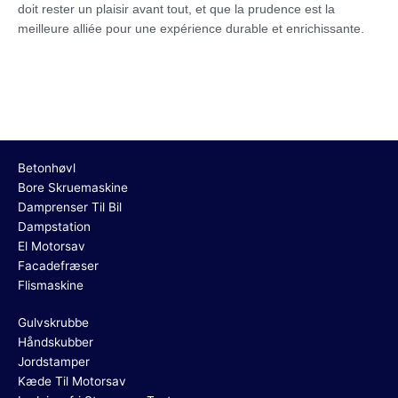
doit rester un plaisir avant tout, et que la prudence est la
meilleure alliée pour une expérience durable et enrichissante.
Betonhøvl
Bore Skruemaskine
Damprenser Til Bil
Dampstation
El Motorsav
Facadefræser
Flismaskine
Gulvskrubbe
Håndskubber
Jordstamper
Kæde Til Motorsav