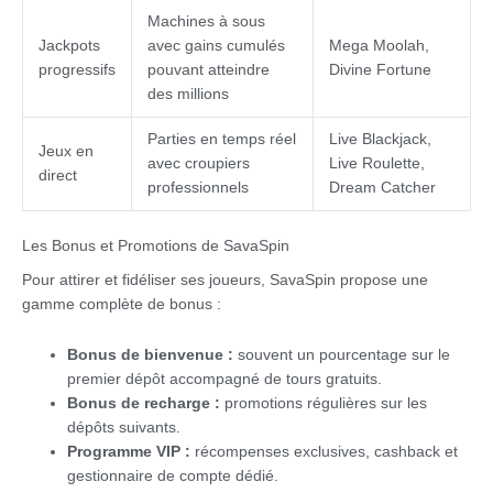
Machines à sous
Jackpots
avec gains cumulés
Mega Moolah,
progressifs
pouvant atteindre
Divine Fortune
des millions
Parties en temps réel
Live Blackjack,
Jeux en
avec croupiers
Live Roulette,
direct
professionnels
Dream Catcher
Les Bonus et Promotions de SavaSpin
Pour attirer et fidéliser ses joueurs, SavaSpin propose une
gamme complète de bonus :
Bonus de bienvenue :
souvent un pourcentage sur le
premier dépôt accompagné de tours gratuits.
Bonus de recharge :
promotions régulières sur les
dépôts suivants.
Programme VIP :
récompenses exclusives, cashback et
gestionnaire de compte dédié.