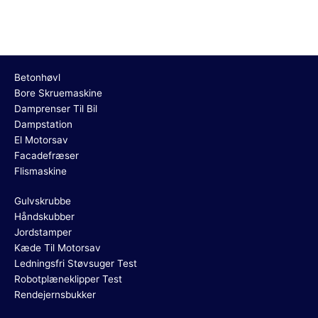
Betonhøvl
Bore Skruemaskine
Damprenser Til Bil
Dampstation
El Motorsav
Facadefræser
Flismaskine
Gulvskrubbe
Håndskubber
Jordstamper
Kæde Til Motorsav
Ledningsfri Støvsuger Test
Robotplæneklipper Test
Rendejernsbukker