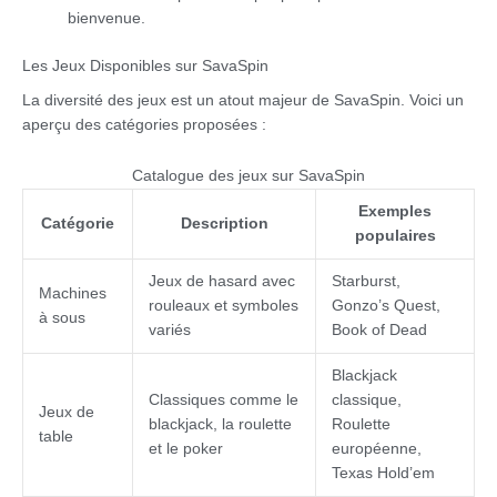
bienvenue.
Les Jeux Disponibles sur SavaSpin
La diversité des jeux est un atout majeur de SavaSpin. Voici un
aperçu des catégories proposées :
Catalogue des jeux sur SavaSpin
Exemples
Catégorie
Description
populaires
Jeux de hasard avec
Starburst,
Machines
rouleaux et symboles
Gonzo’s Quest,
à sous
variés
Book of Dead
Blackjack
Classiques comme le
classique,
Jeux de
blackjack, la roulette
Roulette
table
et le poker
européenne,
Texas Hold’em