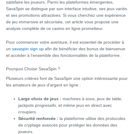
satisfaire les joueurs. Parmi les plateformes émergentes,
SavaSpin se distingue par son interface intuitive, ses jeux variés
et ses promotions attractives. Si vous cherchez une expérience
de jeu immersive et sécurisée, cet article vous propose une
analyse complète de ce casino en ligne prometteur.
Pour commencer votre aventure, il est essentiel de procéder à
un
savaspin sign up
afin de bénéficier des bonus de bienvenue
et accéder à l’ensemble des fonctionnalités de la plateforme.
Pourquoi Choisir SavaSpin ?
Plusieurs critères font de SavaSpin une option intéressante pour
les amateurs de jeux d’argent en ligne :
Large choix de jeux :
machines à sous, jeux de table,
jackpots progressifs, et même jeux en direct avec
croupiers.
Sécurité renforcée :
la plateforme utilise des protocoles
de cryptage avancés pour protéger les données des
joueurs.