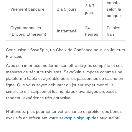
Variable
3 à 7
Virement bancaire
2 à 5 jours
selon la
jours
banque
Cryptomonnaies
24
Faibles
Instantané
(Bitcoin, Ethereum)
heures
frais
Conclusion : SavaSpin, un Choix de Confiance pour les Joueurs
Français
Avec son interface moderne, son offre de jeux complète et ses
mesures de sécurité robustes, SavaSpin s’impose comme une
plateforme fiable et agréable pour les passionnés de casino en
ligne. Que vous soyez débutant ou joueur expérimenté, la
simplicité d’inscription et les nombreux avantages proposés
rendent l’expérience très attractive.
N’attendez plus pour tenter votre chance et profiter des bonus
exclusifs en effectuant votre
savaspin sign up
dès aujourd’hui.