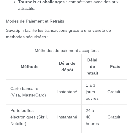
Tournois et challenges :
compétitions avec des prix
attractifs.
Modes de Paiement et Retraits
SavaSpin facilite les transactions grâce à une variété de
méthodes sécurisées :
Méthodes de paiement acceptées
Délai
Délai de
Méthode
de
Frais
dépôt
retrait
1 à 3
Carte bancaire
Instantané
jours
Gratuit
(Visa, MasterCard)
ouvrés
Portefeuilles
24 à
électroniques (Skrill,
Instantané
48
Gratuit
Neteller)
heures