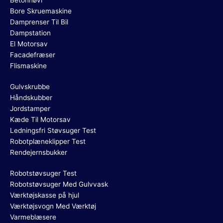
Betonhøvl
Bore Skruemaskine
Damprenser Til Bil
Dampstation
El Motorsav
Facadefræser
Flismaskine
Gulvskrubbe
Håndskubber
Jordstamper
Kæde Til Motorsav
Ledningsfri Støvsuger Test
Robotplæneklipper Test
Rendejernsbukker
Robotstøvsuger Test
Robotstøvsuger Med Gulvvask
Værktøjskasse på hjul
Værktøjsvogn Med Værktøj
Varmeblæsere