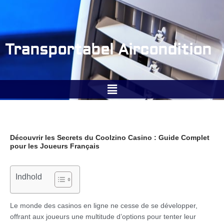
Gå
til
indholdet
Transportabel Aircondition
Menu
Découvrir les Secrets du Coolzino Casino : Guide Complet
pour les Joueurs Français
Indhold
Le monde des casinos en ligne ne cesse de se développer,
offrant aux joueurs une multitude d’options pour tenter leur