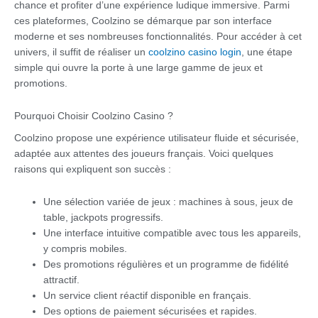
chance et profiter d’une expérience ludique immersive. Parmi
ces plateformes, Coolzino se démarque par son interface
moderne et ses nombreuses fonctionnalités. Pour accéder à cet
univers, il suffit de réaliser un
coolzino casino login
, une étape
simple qui ouvre la porte à une large gamme de jeux et
promotions.
Pourquoi Choisir Coolzino Casino ?
Coolzino propose une expérience utilisateur fluide et sécurisée,
adaptée aux attentes des joueurs français. Voici quelques
raisons qui expliquent son succès :
Une sélection variée de jeux : machines à sous, jeux de
table, jackpots progressifs.
Une interface intuitive compatible avec tous les appareils,
y compris mobiles.
Des promotions régulières et un programme de fidélité
attractif.
Un service client réactif disponible en français.
Des options de paiement sécurisées et rapides.