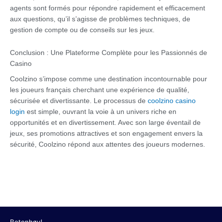
agents sont formés pour répondre rapidement et efficacement
aux questions, qu’il s’agisse de problèmes techniques, de
gestion de compte ou de conseils sur les jeux.
Conclusion : Une Plateforme Complète pour les Passionnés de
Casino
Coolzino s’impose comme une destination incontournable pour
les joueurs français cherchant une expérience de qualité,
sécurisée et divertissante. Le processus de
coolzino casino
login
est simple, ouvrant la voie à un univers riche en
opportunités et en divertissement. Avec son large éventail de
jeux, ses promotions attractives et son engagement envers la
sécurité, Coolzino répond aux attentes des joueurs modernes.