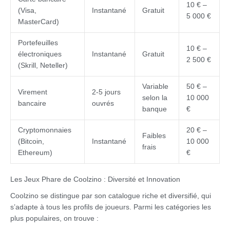
10 € –
(Visa,
Instantané
Gratuit
5 000 €
MasterCard)
Portefeuilles
10 € –
électroniques
Instantané
Gratuit
2 500 €
(Skrill, Neteller)
Variable
50 € –
Virement
2-5 jours
selon la
10 000
bancaire
ouvrés
banque
€
Cryptomonnaies
20 € –
Faibles
(Bitcoin,
Instantané
10 000
frais
Ethereum)
€
Les Jeux Phare de Coolzino : Diversité et Innovation
Coolzino se distingue par son catalogue riche et diversifié, qui
s’adapte à tous les profils de joueurs. Parmi les catégories les
plus populaires, on trouve :