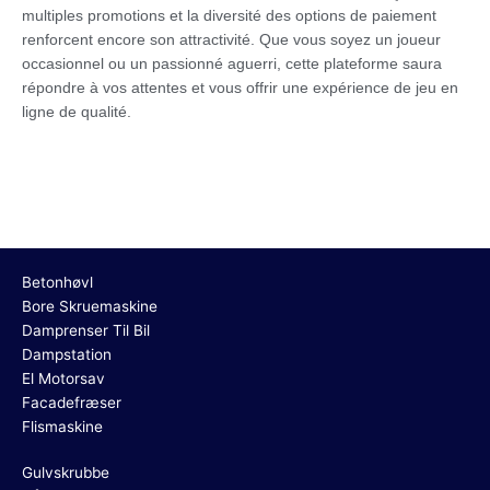
multiples promotions et la diversité des options de paiement
renforcent encore son attractivité. Que vous soyez un joueur
occasionnel ou un passionné aguerri, cette plateforme saura
répondre à vos attentes et vous offrir une expérience de jeu en
ligne de qualité.
Betonhøvl
Bore Skruemaskine
Damprenser Til Bil
Dampstation
El Motorsav
Facadefræser
Flismaskine
Gulvskrubbe