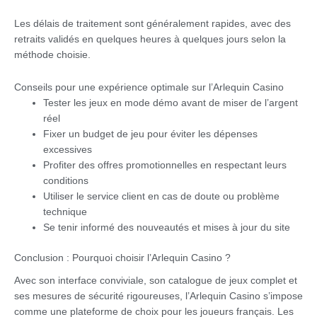
Les délais de traitement sont généralement rapides, avec des
retraits validés en quelques heures à quelques jours selon la
méthode choisie.
Conseils pour une expérience optimale sur l’Arlequin Casino
Tester les jeux en mode démo avant de miser de l’argent
réel
Fixer un budget de jeu pour éviter les dépenses
excessives
Profiter des offres promotionnelles en respectant leurs
conditions
Utiliser le service client en cas de doute ou problème
technique
Se tenir informé des nouveautés et mises à jour du site
Conclusion : Pourquoi choisir l’Arlequin Casino ?
Avec son interface conviviale, son catalogue de jeux complet et
ses mesures de sécurité rigoureuses, l’Arlequin Casino s’impose
comme une plateforme de choix pour les joueurs français. Les