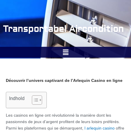
Gå
til
indholdet
Transportabel Aircondition
Menu
Découvrir l’univers captivant de l’Arlequin Casino en ligne
Indhold
Les casinos en ligne ont révolutionné la manière dont les
passionnés de jeux d’argent profitent de leurs loisirs préférés.
Parmi les plateformes qui se démarquent,
l arlequin casino
offre