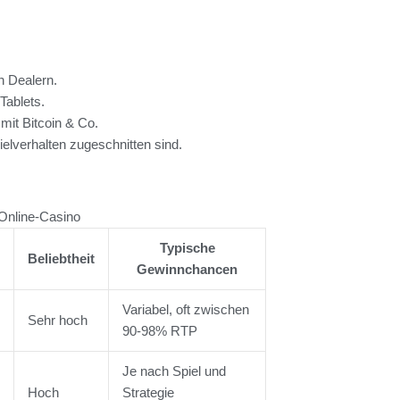
n Dealern.
Tablets.
it Bitcoin & Co.
elverhalten zugeschnitten sind.
 Online-Casino
Typische
Beliebtheit
Gewinnchancen
Variabel, oft zwischen
Sehr hoch
90-98% RTP
Je nach Spiel und
Hoch
Strategie