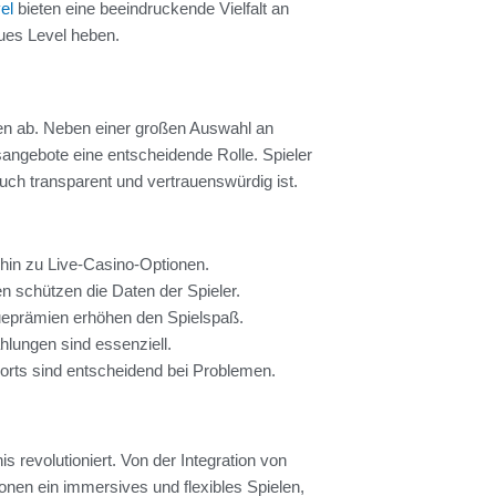
el
bieten eine beeindruckende Vielfalt an
eues Level heben.
ren ab. Neben einer großen Auswahl an
sangebote eine entscheidende Rolle. Spieler
uch transparent und vertrauenswürdig ist.
 hin zu Live-Casino-Optionen.
 schützen die Daten der Spieler.
ueprämien erhöhen den Spielspaß.
lungen sind essenziell.
rts sind entscheidend bei Problemen.
 revolutioniert. Von der Integration von
ionen ein immersives und flexibles Spielen,