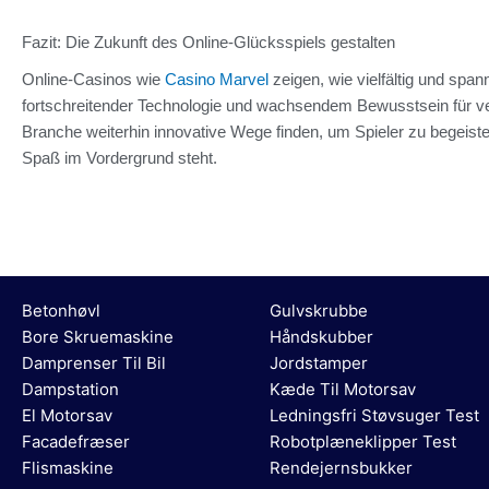
Fazit: Die Zukunft des Online-Glücksspiels gestalten
Online-Casinos wie
Casino Marvel
zeigen, wie vielfältig und span
fortschreitender Technologie und wachsendem Bewusstsein für ve
Branche weiterhin innovative Wege finden, um Spieler zu begeister
Spaß im Vordergrund steht.
Betonhøvl
Gulvskrubbe
Bore Skruemaskine
Håndskubber
Damprenser Til Bil
Jordstamper
Dampstation
Kæde Til Motorsav
El Motorsav
Ledningsfri Støvsuger Test
Facadefræser
Robotplæneklipper Test
Flismaskine
Rendejernsbukker