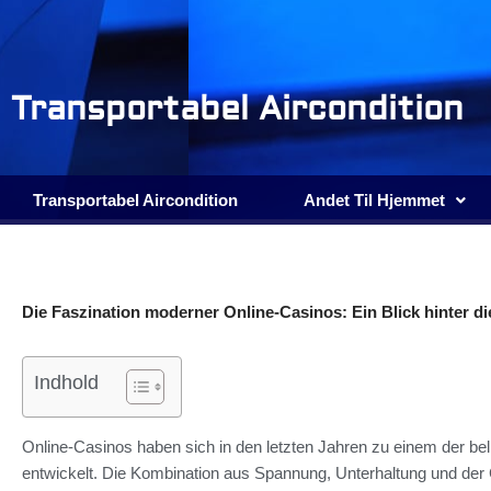
Gå
til
indholdet
Transportabel Aircondition
Transportabel Aircondition
Andet Til Hjemmet
Die Faszination moderner Online-Casinos: Ein Blick hinter di
Indhold
Online-Casinos haben sich in den letzten Jahren zu einem der beli
entwickelt. Die Kombination aus Spannung, Unterhaltung und der 