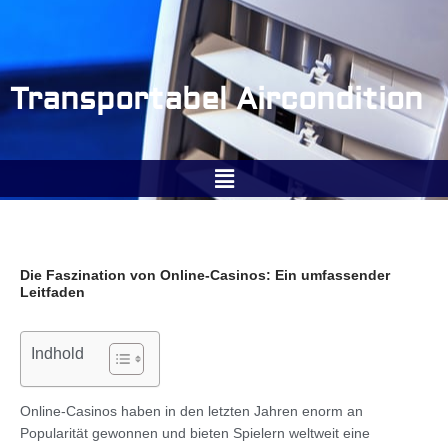
Gå
til
indholdet
Transportabel Aircondition
Menu
Die Faszination von Online-Casinos: Ein umfassender
Leitfaden
Indhold
Online-Casinos haben in den letzten Jahren enorm an
Popularität gewonnen und bieten Spielern weltweit eine