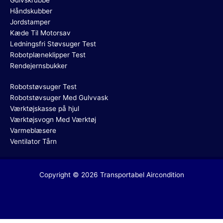
Gulvskrubbe
Håndskubber
Jordstamper
Kæde Til Motorsav
Ledningsfri Støvsuger Test
Robotplæneklipper Test
Rendejernsbukker
Robotstøvsuger Test
Robotstøvsuger Med Gulvvask
Værktøjskasse på hjul
Værktøjsvogn Med Værktøj
Varmeblæsere
Ventilator Tårn
Copyright © 2026
Transportabel Aircondition