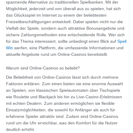
spannende Alternative zu traditionellen Spielbanken. Mit der
Möglichkeit, jederzeit und von überall aus zu spielen, hat sich
das Glücksspiel im Internet zu einem der beliebtesten
Freizeitbeschäftigungen entwickelt. Dabei spielen nicht nur die
Vielfalt der Spiele, sondern auch attraktive Bonusangebote und
sichere Zahlungsmethoden eine entscheidende Rolle. Wer sich
für das Thema interessiert, sollte unbedingt einen Blick auf
Spell
Win
werfen, eine Plattform, die umfassende Informationen und
aktuelle Angebote rund um Online-Casinos bereitstellt.
Warum sind Online-Casinos so beliebt?
Die Beliebtheit von Online-Casinos lässt sich durch mehrere
Faktoren erklären. Zum einen bieten sie eine enorme Auswahl
an Spielen, von klassischen Spielautomaten über Tischspiele
wie Roulette und Blackjack bis hin zu Live-Casino-Erlebnissen
mit echten Dealern. Zum anderen ermöglichen sie flexible
Einsatzmöglichkeiten, die sowohl für Anfänger als auch für
erfahrene Spieler attraktiv sind. Zudem sind Online-Casinos
rund um die Uhr erreichbar, was den Komfort für die Nutzer
deutlich erhöht.