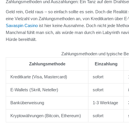
Zahlungsmethoden und Auszahlungen: Ein Tanz auf dem Drahtsei
Geld rein, Geld raus – so einfach sollte es sein. Doch die Realität
eine Vielzahl von Zahlungsmethoden an, von Kreditkarten über E
Savaspin Casino
ist hier keine Ausnahme. Doch nicht jede Methode
Manchmal fühlt man sich, als würde man durch ein Labyrinth navi
Hürde bereithält.
Zahlungsmethoden und typische Bea
Zahlungsmethode
Einzahlung
Kreditkarte (Visa, Mastercard)
sofort
E-Wallets (Skrill, Neteller)
sofort
Banküberweisung
1-3 Werktage
Kryptowährungen (Bitcoin, Ethereum)
sofort