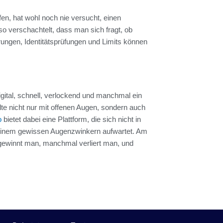
en, hat wohl noch nie versucht, einen
o verschachtelt, dass man sich fragt, ob
rungen, Identitätsprüfungen und Limits können
igital, schnell, verlockend und manchmal ein
lte nicht nur mit offenen Augen, sondern auch
o
bietet dabei eine Plattform, die sich nicht in
nd einem gewissen Augenzwinkern aufwartet. Am
l gewinnt man, manchmal verliert man, und