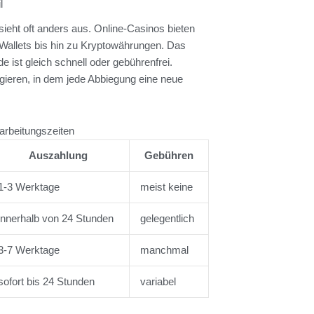
l
 sieht oft anders aus. Online-Casinos bieten
-Wallets bis hin zu Kryptowährungen. Das
 ist gleich schnell oder gebührenfrei.
gieren, in dem jede Abbiegung eine neue
rbeitungszeiten
Auszahlung
Gebühren
1-3 Werktage
meist keine
innerhalb von 24 Stunden
gelegentlich
3-7 Werktage
manchmal
sofort bis 24 Stunden
variabel