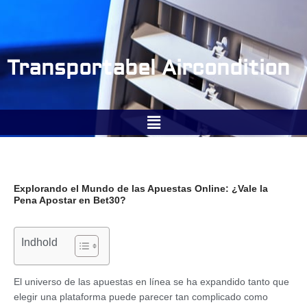
Gå
til
indholdet
Transportabel Aircondition
Menu
Explorando el Mundo de las Apuestas Online: ¿Vale la
Pena Apostar en Bet30?
Indhold
El universo de las apuestas en línea se ha expandido tanto que
elegir una plataforma puede parecer tan complicado como