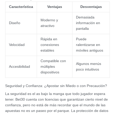
Característica
Ventajas
Desventajas
Demasiada
Moderno y
Diseño
información en
atractivo
pantalla
Rápida en
Puede
Velocidad
conexiones
ralentizarse en
estables
móviles antiguos
Compatible con
Algunos menús
Accesibilidad
múltiples
poco intuitivos
dispositivos
Seguridad y Confianza: ¿Apostar sin Miedo o con Precaución?
La seguridad es el as bajo la manga que todo jugador espera
tener. Bet30 cuenta con licencias que garantizan cierto nivel de
confianza, pero no está de más recordar que el mundo de las
apuestas no es un paseo por el parque. La protección de datos