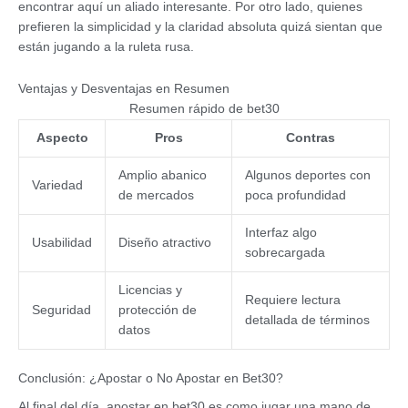
encontrar aquí un aliado interesante. Por otro lado, quienes
prefieren la simplicidad y la claridad absoluta quizá sientan que
están jugando a la ruleta rusa.
Ventajas y Desventajas en Resumen
Resumen rápido de bet30
Aspecto
Pros
Contras
Amplio abanico
Algunos deportes con
Variedad
de mercados
poca profundidad
Interfaz algo
Usabilidad
Diseño atractivo
sobrecargada
Licencias y
Requiere lectura
Seguridad
protección de
detallada de términos
datos
Conclusión: ¿Apostar o No Apostar en Bet30?
Al final del día, apostar en bet30 es como jugar una mano de