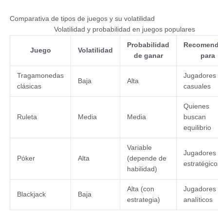
Comparativa de tipos de juegos y su volatilidad
Volatilidad y probabilidad en juegos populares
Probabilidad
Recomen
Juego
Volatilidad
de ganar
para
Tragamonedas
Jugadores
Baja
Alta
clásicas
casuales
Quienes
Ruleta
Media
Media
buscan
equilibrio
Variable
Jugadores
Póker
Alta
(depende de
estratégico
habilidad)
Alta (con
Jugadores
Blackjack
Baja
estrategia)
analíticos