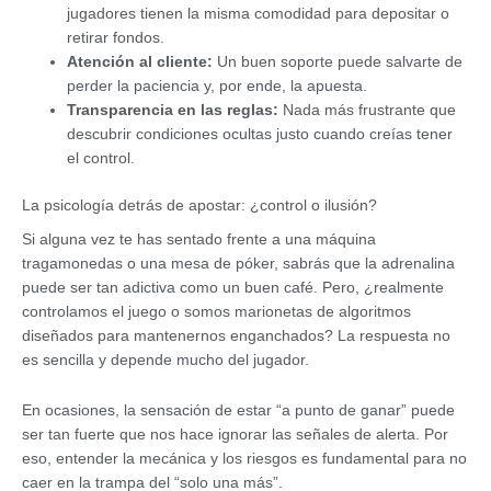
jugadores tienen la misma comodidad para depositar o
retirar fondos.
Atención al cliente:
Un buen soporte puede salvarte de
perder la paciencia y, por ende, la apuesta.
Transparencia en las reglas:
Nada más frustrante que
descubrir condiciones ocultas justo cuando creías tener
el control.
La psicología detrás de apostar: ¿control o ilusión?
Si alguna vez te has sentado frente a una máquina
tragamonedas o una mesa de póker, sabrás que la adrenalina
puede ser tan adictiva como un buen café. Pero, ¿realmente
controlamos el juego o somos marionetas de algoritmos
diseñados para mantenernos enganchados? La respuesta no
es sencilla y depende mucho del jugador.
En ocasiones, la sensación de estar “a punto de ganar” puede
ser tan fuerte que nos hace ignorar las señales de alerta. Por
eso, entender la mecánica y los riesgos es fundamental para no
caer en la trampa del “solo una más”.