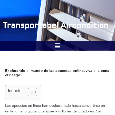
Gå
til
indholdet
Transportabel Aircondition
Menu
Explorando el mundo de las apuestas online: ¿vale la pena
el riesgo?
Indhold
Las apuestas en línea han evolucionado hasta convertirse en
un fenómeno global que atrae a millones de jugadores. Sin