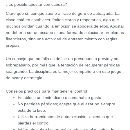
¿Es posible apostar con cabeza?
Claro que sí, aunque suene a frase de gurú de autoayuda. La
clave está en establecer límites claros y respetarlos, algo que
muchos olvidan cuando la emoción se apodera de ellos. Apostar
no debería ser un escape ni una forma de solucionar problemas
financieros, sino una actividad de entretenimiento con reglas
propias.
Un consejo que no falla es definir un presupuesto previo y no
sobrepasarlo, por más que la tentación de recuperar pérdidas
sea grande. La disciplina es la mejor compañera en este juego
de azar y estrategia.
Consejos prácticos para mantener el control
Establece un límite diario o semanal de gasto.
No persigas pérdidas; acepta que el azar no siempre
está de tu lado.
Utiliza herramientas de autoexclusión si sientes que
pierdes el control.
Infórmate sobre las probabilidades y reglas antes de