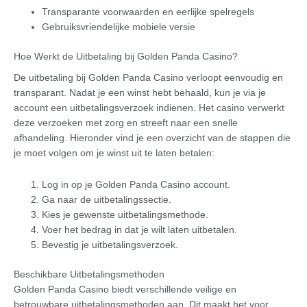
Transparante voorwaarden en eerlijke spelregels
Gebruiksvriendelijke mobiele versie
Hoe Werkt de Uitbetaling bij Golden Panda Casino?
De uitbetaling bij Golden Panda Casino verloopt eenvoudig en
transparant. Nadat je een winst hebt behaald, kun je via je
account een uitbetalingsverzoek indienen. Het casino verwerkt
deze verzoeken met zorg en streeft naar een snelle
afhandeling. Hieronder vind je een overzicht van de stappen die
je moet volgen om je winst uit te laten betalen:
Log in op je Golden Panda Casino account.
Ga naar de uitbetalingssectie.
Kies je gewenste uitbetalingsmethode.
Voer het bedrag in dat je wilt laten uitbetalen.
Bevestig je uitbetalingsverzoek.
Beschikbare Uitbetalingsmethoden
Golden Panda Casino biedt verschillende veilige en
betrouwbare uitbetalingsmethoden aan. Dit maakt het voor