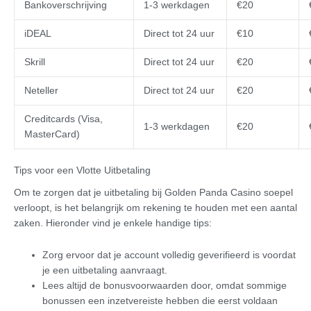
Bankoverschrijving
1-3 werkdagen
€20
iDEAL
Direct tot 24 uur
€10
Skrill
Direct tot 24 uur
€20
Neteller
Direct tot 24 uur
€20
Creditcards (Visa,
1-3 werkdagen
€20
MasterCard)
Tips voor een Vlotte Uitbetaling
Om te zorgen dat je uitbetaling bij Golden Panda Casino soepel
verloopt, is het belangrijk om rekening te houden met een aantal
zaken. Hieronder vind je enkele handige tips:
Zorg ervoor dat je account volledig geverifieerd is voordat
je een uitbetaling aanvraagt.
Lees altijd de bonusvoorwaarden door, omdat sommige
bonussen een inzetvereiste hebben die eerst voldaan