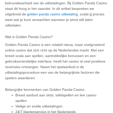
betrouwbaarheid van de uitbetalingen. Bij Golden Panda Casino
staat dit hoog in het vaandel. In dit artikel bespreken we
uitgebreid de
golden panda casino uitbetaling
, zodat jij precies
weet wat je kunt verwachten wanneer je winst wilt laten
uitbetalen.
Wat is Golden Panda Casino?
Golden Panda Casino is een relatief nieuw, maar snelgroeiend
online casino dat zich richt op de Nederlandse markt. Met een
breed scala aan spellen, aantrekkelijke bonussen en een
gebruiksvriendelijke interface, heeft het casino al veel positieve
recensies ontvangen. Naast het spelaanbod is de
uitbetalingsprocedure een van de belangrijkste factoren die
spelers waarderen.
Belangrijke kenmerken van Golden Panda Casino
Breed aanbod aan slots, tafelspellen en live casino
spellen
Veilige en snelle uitbetalingen
24/7 klantenservice in het Nederlands