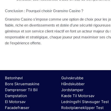
Conclusion : Pourquoi choisir Gransino Casino ?
Gransino Casino s’impose comme une option de choix pour les jo
fiable, riche en divertissements et dotée d’une sécurité rigoureu
généreux et son service client réactif en font un acteur majeur d
responsable et stratégique, chaque joueur peut maximiser ses ch
de l’expérience offerte.
Betonhøvl
Gulvskrubbe
Bore Skruemaskine
Håndskubber
Damprenser Til Bil
Jordstamper
Dampstation
Kæde Til Motorsav
El Motorsav
Ledningsfri Støvsuger Test
Facadefræser
Robotplæneklipper Test