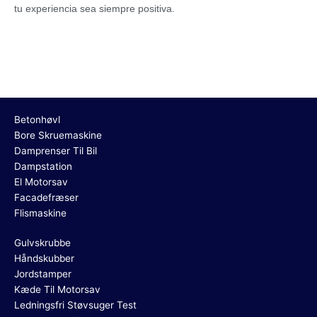
tu experiencia sea siempre positiva.
Betonhøvl
Bore Skruemaskine
Damprenser Til Bil
Dampstation
El Motorsav
Facadefræser
Flismaskine
Gulvskrubbe
Håndskubber
Jordstamper
Kæde Til Motorsav
Ledningsfri Støvsuger Test