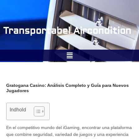
Gå
til
indholdet
Transportabel Aircondition
Menu
Gratogana Casino: Análisis Completo y Guía para Nuevos
Jugadores
Indhold
En el competitivo mundo del iGaming, encontrar una plataforma
que combine seguridad, variedad de juegos y una experiencia