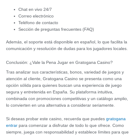
Chat en vivo 24/7
Correo electrónico
Teléfono de contacto
Sección de preguntas frecuentes (FAQ)
Además, el soporte está disponible en español, lo que facilita la
comunicación y resolución de dudas para los jugadores locales.
Conclusión: ¿Vale la Pena Jugar en Gratogana Casino?
Tras analizar sus características, bonos, variedad de juegos y
atención al cliente, Gratogana Casino se presenta como una
opción sólida para quienes buscan una experiencia de juego
segura y entretenida en España. Su plataforma intuitiva,
combinada con promociones competitivas y un catálogo amplio,
lo convierten en una alternativa a considerar seriamente.
Si deseas probar este casino, recuerda que puedes
gratogana
entrar
para comenzar a disfrutar de todo lo que ofrece. Como
siempre, juega con responsabilidad y establece límites para que