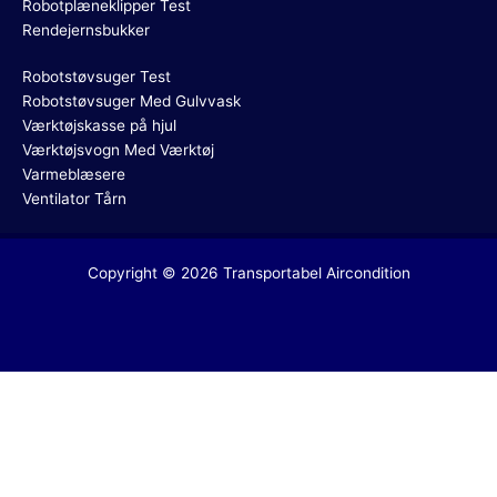
Robotplæneklipper Test
Rendejernsbukker
Robotstøvsuger Test
Robotstøvsuger Med Gulvvask
Værktøjskasse på hjul
Værktøjsvogn Med Værktøj
Varmeblæsere
Ventilator Tårn
Copyright © 2026
Transportabel Aircondition