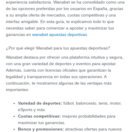
experiencia satisfactoria. Wanabet se ha consolidado como una
de las opciones preferidas por los usuarios en España, gracias
a su amplia oferta de mercados, cuotas competitivas y una
interfaz amigable. En esta guía, te explicamos todo lo que
necesitas saber para comenzar a apostar y maximizar tus
ganancias en
wanabet apuestas deportivas
.
¿Por qué elegir Wanabet para tus apuestas deportivas?
Wanabet destaca por ofrecer una plataforma intuitiva y segura,
con una gran variedad de deportes y eventos para apostar.
Además, cuenta con licencias oficiales que garantizan la
legalidad y transparencia en todas sus operaciones. A
continuación, te mostramos algunas de las ventajas más
importantes:
Variedad de deportes:
fútbol, baloncesto, tenis, motor,
eSports y más.
Cuotas competitivas:
mejores probabilidades para
maximizar tus ganancias.
Bonos y promociones:
atractivas ofertas para nuevos