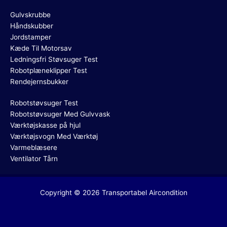
Gulvskrubbe
Håndskubber
Jordstamper
Kæde Til Motorsav
Ledningsfri Støvsuger Test
Robotplæneklipper Test
Rendejernsbukker
Robotstøvsuger Test
Robotstøvsuger Med Gulvvask
Værktøjskasse på hjul
Værktøjsvogn Med Værktøj
Varmeblæsere
Ventilator Tårn
Copyright © 2026
Transportabel Aircondition