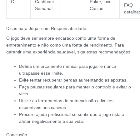
C
Cashback
Poker, Live
FAQ
Semanal
Casino
detalha
Dicas para Jogar com Responsabilidade
O jogo deve ser sempre encarado como uma forma de
entretenimento e não como uma fonte de rendimento. Para
garantir uma experiência saudável, siga estas recomendações:
Defina um orçamento mensal para jogar e nunca
ultrapasse esse limite.
Evite tentar recuperar perdas aumentando as apostas.
Faça pausas regulares para manter o controlo e evitar o
vício.
Utilize as ferramentas de autoexclusão e limites
disponíveis nos casinos.
Procure ajuda profissional se sentir que o jogo está a
afetar negativamente a sua vida.
Conclusão