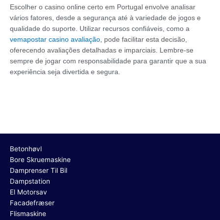
Escolher o casino online certo em Portugal envolve analisar
vários fatores, desde a segurança até à variedade de jogos e
qualidade do suporte. Utilizar recursos confiáveis, como a
vemapostar casino avaliação
, pode facilitar esta decisão,
oferecendo avaliações detalhadas e imparciais. Lembre-se
sempre de jogar com responsabilidade para garantir que a sua
experiência seja divertida e segura.
Betonhøvl
Bore Skruemaskine
Damprenser Til Bil
Dampstation
El Motorsav
Facadefræser
Flismaskine