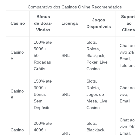
Comparativo dos Casinos Online Recomendados
Bónus
Suport
Jogos
Casino
de Boas-
Licença
ao
Disponíveis
Vindas
Client
100% até
Slots,
Chat ao
500€ +
Roleta,
Casino
vivo 24/
50
SRIJ
Blackjack,
A
Email,
Rodadas
Poker, Live
Telefon
Grátis
Casino
150% até
Slots,
300€ +
Roleta,
Chat ao
Casino
Bónus
SRIJ
Jogos de
vivo,
B
Sem
Mesa, Live
Email
Depósito
Casino
Chat ao
200% até
Slots,
vivo 24/
Casino
400€ +
Blackjack,
SRIJ
Email,