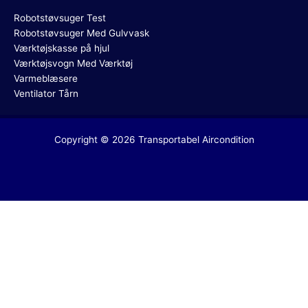
Robotstøvsuger Test
Robotstøvsuger Med Gulvvask
Værktøjskasse på hjul
Værktøjsvogn Med Værktøj
Varmeblæsere
Ventilator Tårn
Copyright © 2026
Transportabel Aircondition