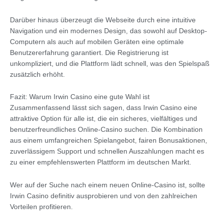
Darüber hinaus überzeugt die Webseite durch eine intuitive
Navigation und ein modernes Design, das sowohl auf Desktop-
Computern als auch auf mobilen Geräten eine optimale
Benutzererfahrung garantiert. Die Registrierung ist
unkompliziert, und die Plattform lädt schnell, was den Spielspaß
zusätzlich erhöht.
Fazit: Warum Irwin Casino eine gute Wahl ist
Zusammenfassend lässt sich sagen, dass Irwin Casino eine
attraktive Option für alle ist, die ein sicheres, vielfältiges und
benutzerfreundliches Online-Casino suchen. Die Kombination
aus einem umfangreichen Spielangebot, fairen Bonusaktionen,
zuverlässigem Support und schnellen Auszahlungen macht es
zu einer empfehlenswerten Plattform im deutschen Markt.
Wer auf der Suche nach einem neuen Online-Casino ist, sollte
Irwin Casino definitiv ausprobieren und von den zahlreichen
Vorteilen profitieren.