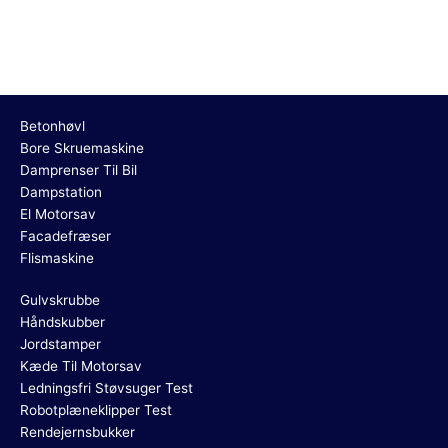
Betonhøvl
Bore Skruemaskine
Damprenser Til Bil
Dampstation
El Motorsav
Facadefræser
Flismaskine
Gulvskrubbe
Håndskubber
Jordstamper
Kæde Til Motorsav
Ledningsfri Støvsuger Test
Robotplæneklipper Test
Rendejernsbukker