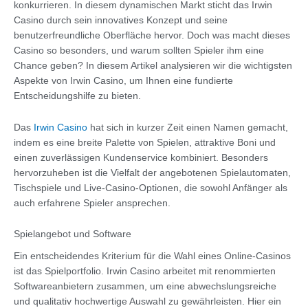
konkurrieren. In diesem dynamischen Markt sticht das Irwin
Casino durch sein innovatives Konzept und seine
benutzerfreundliche Oberfläche hervor. Doch was macht dieses
Casino so besonders, und warum sollten Spieler ihm eine
Chance geben? In diesem Artikel analysieren wir die wichtigsten
Aspekte von Irwin Casino, um Ihnen eine fundierte
Entscheidungshilfe zu bieten.
Das
Irwin Casino
hat sich in kurzer Zeit einen Namen gemacht,
indem es eine breite Palette von Spielen, attraktive Boni und
einen zuverlässigen Kundenservice kombiniert. Besonders
hervorzuheben ist die Vielfalt der angebotenen Spielautomaten,
Tischspiele und Live-Casino-Optionen, die sowohl Anfänger als
auch erfahrene Spieler ansprechen.
Spielangebot und Software
Ein entscheidendes Kriterium für die Wahl eines Online-Casinos
ist das Spielportfolio. Irwin Casino arbeitet mit renommierten
Softwareanbietern zusammen, um eine abwechslungsreiche
und qualitativ hochwertige Auswahl zu gewährleisten. Hier ein