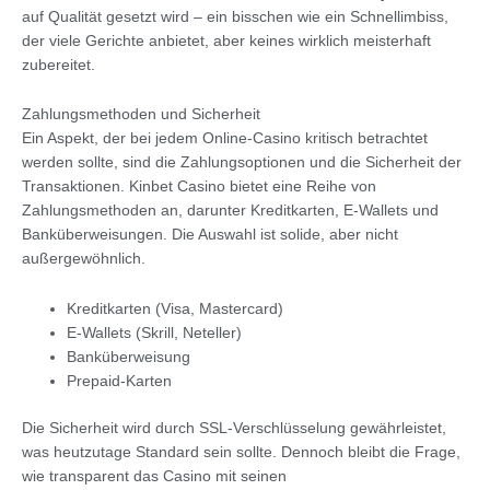
auf Qualität gesetzt wird – ein bisschen wie ein Schnellimbiss,
der viele Gerichte anbietet, aber keines wirklich meisterhaft
zubereitet.
Zahlungsmethoden und Sicherheit
Ein Aspekt, der bei jedem Online-Casino kritisch betrachtet
werden sollte, sind die Zahlungsoptionen und die Sicherheit der
Transaktionen. Kinbet Casino bietet eine Reihe von
Zahlungsmethoden an, darunter Kreditkarten, E-Wallets und
Banküberweisungen. Die Auswahl ist solide, aber nicht
außergewöhnlich.
Kreditkarten (Visa, Mastercard)
E-Wallets (Skrill, Neteller)
Banküberweisung
Prepaid-Karten
Die Sicherheit wird durch SSL-Verschlüsselung gewährleistet,
was heutzutage Standard sein sollte. Dennoch bleibt die Frage,
wie transparent das Casino mit seinen