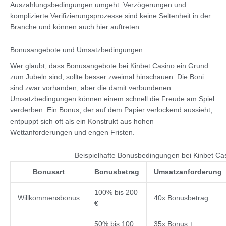
Auszahlungsbedingungen umgeht. Verzögerungen und
komplizierte Verifizierungsprozesse sind keine Seltenheit in der
Branche und können auch hier auftreten.
Bonusangebote und Umsatzbedingungen
Wer glaubt, dass Bonusangebote bei Kinbet Casino ein Grund
zum Jubeln sind, sollte besser zweimal hinschauen. Die Boni
sind zwar vorhanden, aber die damit verbundenen
Umsatzbedingungen können einem schnell die Freude am Spiel
verderben. Ein Bonus, der auf dem Papier verlockend aussieht,
entpuppt sich oft als ein Konstrukt aus hohen
Wettanforderungen und engen Fristen.
Beispielhafte Bonusbedingungen bei Kinbet Ca
Bonusart
Bonusbetrag
Umsatzanforderung
100% bis 200
Willkommensbonus
40x Bonusbetrag
€
50% bis 100
35x Bonus +