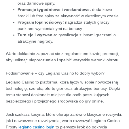
oraz darmowe spiny.
Promocje tygodniowe i weekendowe:
dodatkowe
środki lub free spiny za aktywność w określonym czasie.
Program lojalnościowy:
nagradza stałych graczy
punktami wymienialnymi na bonusy.
Turnieje i wyzwania:
rywalizacja z innymi graczami o
atrakcyjne nagrody.
Warto dokładnie zapoznać się z regulaminem każdej promocji,
aby uniknąć nieporozumień i spełnić wszystkie warunki obrotu.
Podsumowanie – czy Legiano Casino to dobry wybór?
Legiano Casino to platforma, która łączy w sobie nowoczesną
technologię, szeroką ofertę gier oraz atrakcyjne bonusy. Dzięki
temu stanowi doskonałe miejsce dla osób poszukujących
bezpiecznego i przyjaznego środowiska do gry online.
Jeśli szukasz kasyna, które oferuje zarówno klasyczne rozrywki,
jak i nowoczesne rozwiązania, warto rozważyć Legiano Casino.
Prosty
legiano casino login
to pierwszy krok do odkrycia