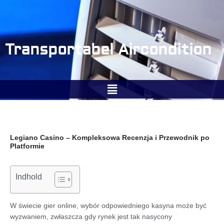
Gå
til
indholdet
Transportabel Aircondition
Menu
Legiano Casino – Kompleksowa Recenzja i Przewodnik po
Platformie
Indhold
W świecie gier online, wybór odpowiedniego kasyna może być
wyzwaniem, zwłaszcza gdy rynek jest tak nasycony