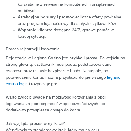
korzystanie z serwisu na komputerach i urządzeniach
mobilnych.
Atrakcyjne bonusy i promocje:
liczne oferty powitalne
oraz program lojalnościowy dla stałych użytkowników.
Wsparcie klienta:
dostępne 24/7, gotowe pomóc w
każdej sytuacji.
Proces rejestracji i logowania
Rejestracja w Legiano Casino jest szybka i prosta. Po wejściu na
stronę główną, użytkownik musi podać podstawowe dane
osobowe oraz ustawić bezpieczne hasło. Następnie, po
potwierdzeniu konta, można przystąpić do pierwszego
legiano
casino login
i rozpocząć grę.
Warto zwrócić uwagę na możliwość korzystania z opcji
logowania za pomocą mediów społecznościowych, co
dodatkowo przyspiesza dostęp do konta.
Jak wygląda proces weryfikacji?
Weryfikacja to standardowy krok, który ma na celu