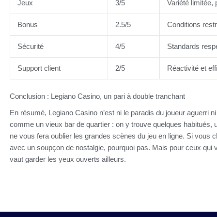
Jeux
3/5
Variété limitée,
Bonus
2.5/5
Conditions restr
Sécurité
4/5
Standards resp
Support client
2/5
Réactivité et eff
Conclusion : Legiano Casino, un pari à double tranchant
En résumé, Legiano Casino n’est ni le paradis du joueur aguerri n
comme un vieux bar de quartier : on y trouve quelques habitués, 
ne vous fera oublier les grandes scènes du jeu en ligne. Si vous 
avec un soupçon de nostalgie, pourquoi pas. Mais pour ceux qui veu
vaut garder les yeux ouverts ailleurs.