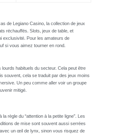
cas de Legiano Casino, la collection de jeux
s réchauffés. Slots, jeux de table, et
ni exclusivité. Pour les amateurs de
uf si vous aimez tourner en rond.
 lourds habituels du secteur. Cela peut être
s souvent, cela se traduit par des jeux moins
mersive. Un peu comme aller voir un groupe
uvenir mitigé.
 règle du “attention à la petite ligne”. Les
ditions de mise sont souvent aussi serrées
s avec un œil de lynx, sinon vous risquez de