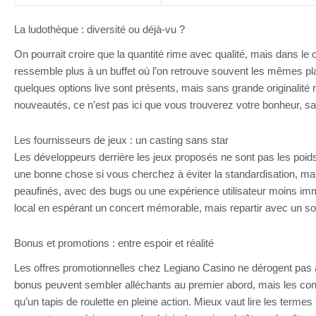
La ludothèque : diversité ou déjà-vu ?
On pourrait croire que la quantité rime avec qualité, mais dans le 
ressemble plus à un buffet où l’on retrouve souvent les mêmes plat
quelques options live sont présents, mais sans grande originalité 
nouveautés, ce n’est pas ici que vous trouverez votre bonheur, sa
Les fournisseurs de jeux : un casting sans star
Les développeurs derrière les jeux proposés ne sont pas les poids
une bonne chose si vous cherchez à éviter la standardisation, mai
peaufinés, avec des bugs ou une expérience utilisateur moins im
local en espérant un concert mémorable, mais repartir avec un so
Bonus et promotions : entre espoir et réalité
Les offres promotionnelles chez Legiano Casino ne dérogent pas à la
bonus peuvent sembler alléchants au premier abord, mais les con
qu’un tapis de roulette en pleine action. Mieux vaut lire les terme