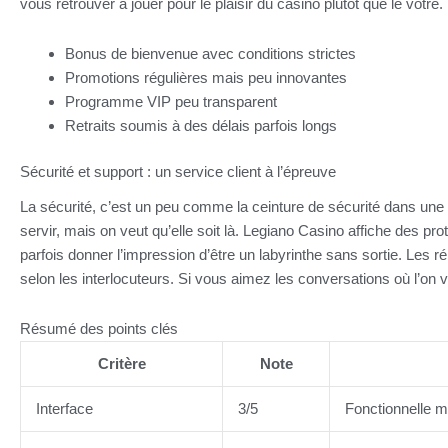
vous retrouver à jouer pour le plaisir du casino plutôt que le vôtre.
Bonus de bienvenue avec conditions strictes
Promotions régulières mais peu innovantes
Programme VIP peu transparent
Retraits soumis à des délais parfois longs
Sécurité et support : un service client à l’épreuve
La sécurité, c’est un peu comme la ceinture de sécurité dans une 
servir, mais on veut qu’elle soit là. Legiano Casino affiche des pr
parfois donner l’impression d’être un labyrinthe sans sortie. Les ré
selon les interlocuteurs. Si vous aimez les conversations où l’on 
Résumé des points clés
Critère
Note
Interface
3/5
Fonctionnelle m