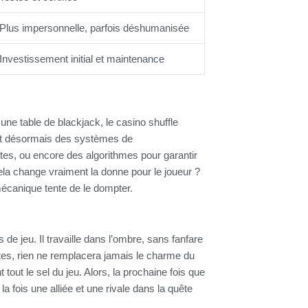
Plus impersonnelle, parfois déshumanisée
Investissement initial et maintenance
 une table de blackjack, le casino shuffle
nt désormais des systèmes de
rtes, ou encore des algorithmes pour garantir
ela change vraiment la donne pour le joueur ?
écanique tente de le dompter.
e jeu. Il travaille dans l’ombre, sans fanfare
istes, rien ne remplacera jamais le charme du
out le sel du jeu. Alors, la prochaine fois que
 fois une alliée et une rivale dans la quête