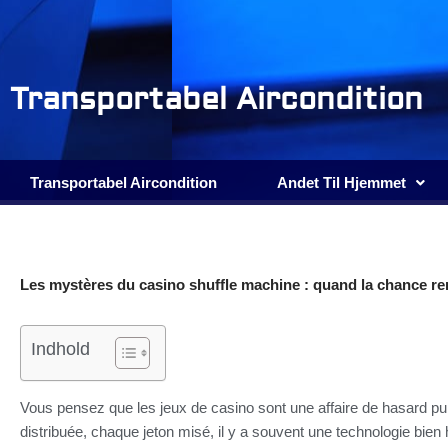
Gå
til
indholdet
Transportabel Aircondition
Transportabel Aircondition
Andet Til Hjemmet
Les mystères du casino shuffle machine : quand la chance r
Indhold
Vous pensez que les jeux de casino sont une affaire de hasard p
distribuée, chaque jeton misé, il y a souvent une technologie bien 