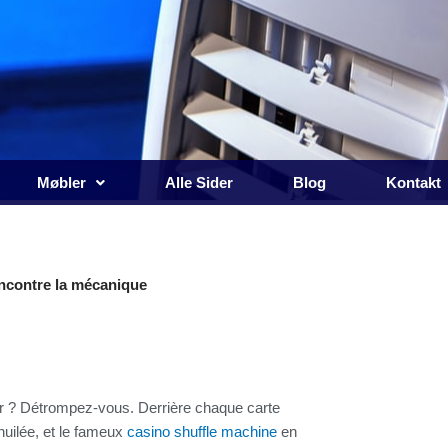
Møbler
Alle Sider
Blog
Kontakt
encontre la mécanique
ur ? Détrompez-vous. Derrière chaque carte
huilée, et le fameux
casino shuffle machine
en