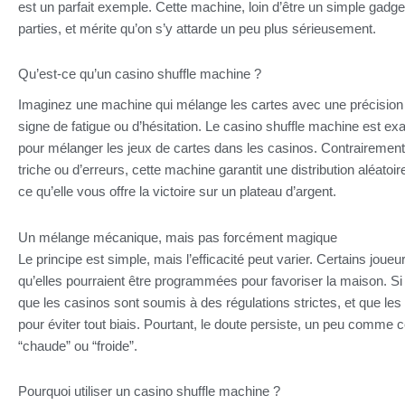
est un parfait exemple. Cette machine, loin d’être un simple gadge
parties, et mérite qu’on s’y attarde un peu plus sérieusement.
Qu’est-ce qu’un casino shuffle machine ?
Imaginez une machine qui mélange les cartes avec une précision
signe de fatigue ou d’hésitation. Le casino shuffle machine est ex
pour mélanger les jeux de cartes dans les casinos. Contraireme
triche ou d’erreurs, cette machine garantit une distribution aléatoi
ce qu’elle vous offre la victoire sur un plateau d’argent.
Un mélange mécanique, mais pas forcément magique
Le principe est simple, mais l’efficacité peut varier. Certains jou
qu’elles pourraient être programmées pour favoriser la maison. S
que les casinos sont soumis à des régulations strictes, et que le
pour éviter tout biais. Pourtant, le doute persiste, un peu comme ce
“chaude” ou “froide”.
Pourquoi utiliser un casino shuffle machine ?