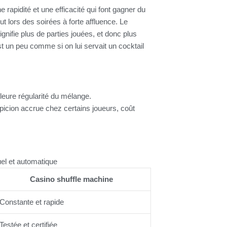
rapidité et une efficacité qui font gagner du
 lors des soirées à forte affluence. Le
gnifie plus de parties jouées, et donc plus
est un peu comme si on lui servait un cocktail
leure régularité du mélange.
cion accrue chez certains joueurs, coût
el et automatique
Casino shuffle machine
Constante et rapide
Testée et certifiée