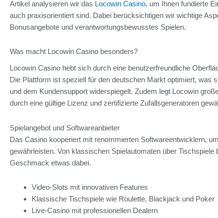
Artikel analysieren wir das
Locowin Casino
, um Ihnen fundierte Ei
auch praxisorientiert sind. Dabei berücksichtigen wir wichtige Asp
Bonusangebote und verantwortungsbewusstes Spielen.
Was macht Locowin Casino besonders?
Locowin Casino hebt sich durch eine benutzerfreundliche Oberfläch
Die Plattform ist speziell für den deutschen Markt optimiert, wa
und dem Kundensupport widerspiegelt. Zudem legt Locowin große
durch eine gültige Lizenz und zertifizierte Zufallsgeneratoren gewäh
Spielangebot und Softwareanbieter
Das Casino kooperiert mit renommierten Softwareentwicklern, um 
gewährleisten. Von klassischen Spielautomaten über Tischspiele bi
Geschmack etwas dabei.
Video-Slots mit innovativen Features
Klassische Tischspiele wie Roulette, Blackjack und Poker
Live-Casino mit professionellen Dealern