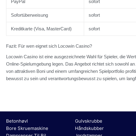
PayPal
sofort
Sofortüberweisung
sofort
Kreditkarte (Visa, MasterCard)
sofort
Fazit: Für wen eignet sich Locowin Casino?
Locowin Casino ist eine ausgezeichnete Wahl für Spieler, die Wert 
Online-Spielumgebung legen. Das Angebot richtet sich sowohl an A
von attraktiven Boni und einem umfangreichen Spielportfolio profit
bewusst zu sein und verantwortungsbewusst zu spielen, um langf
Betonhøvl
Gulvskrubbe
Bore Skruemaskine
Håndskubber
Damprenser Til Bil
Jordstamper