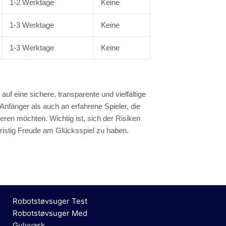
1-2 Werktage
Keine
1-3 Werktage
Keine
1-3 Werktage
Keine
auf eine sichere, transparente und vielfältige
nfänger als auch an erfahrene Spieler, die
ieren möchten. Wichtig ist, sich der Risiken
ristig Freude am Glücksspiel zu haben.
Robotstøvsuger Test
Robotstøvsuger Med
Gulvvask