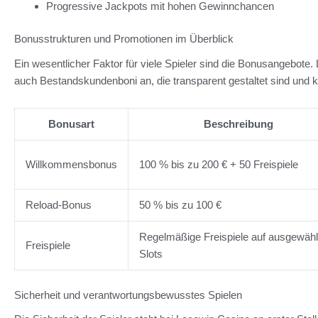
Progressive Jackpots mit hohen Gewinnchancen
Bonusstrukturen und Promotionen im Überblick
Ein wesentlicher Faktor für viele Spieler sind die Bonusangebote
auch Bestandskundenboni an, die transparent gestaltet sind und
Bonusart
Beschreibung
Willkommensbonus
100 % bis zu 200 € + 50 Freispiele
Reload-Bonus
50 % bis zu 100 €
Regelmäßige Freispiele auf ausgewähl
Freispiele
Slots
Sicherheit und verantwortungsbewusstes Spielen