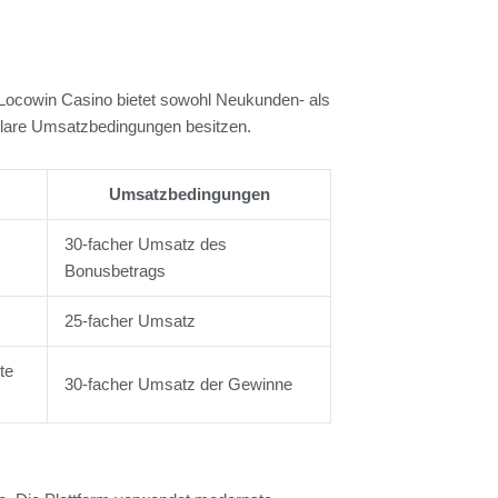
. Locowin Casino bietet sowohl Neukunden- als
 klare Umsatzbedingungen besitzen.
Umsatzbedingungen
30-facher Umsatz des
Bonusbetrags
25-facher Umsatz
te
30-facher Umsatz der Gewinne