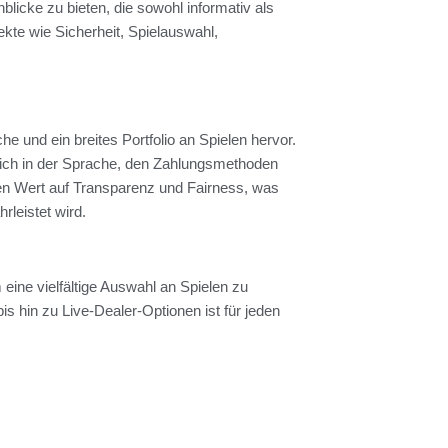
nblicke zu bieten, die sowohl informativ als
ekte wie Sicherheit, Spielauswahl,
e und ein breites Portfolio an Spielen hervor.
s sich in der Sprache, den Zahlungsmethoden
n Wert auf Transparenz und Fairness, was
rleistet wird.
eine vielfältige Auswahl an Spielen zu
s hin zu Live-Dealer-Optionen ist für jeden