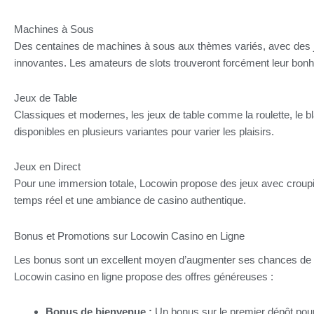
Machines à Sous
Des centaines de machines à sous aux thèmes variés, avec des ja
innovantes. Les amateurs de slots trouveront forcément leur bonh
Jeux de Table
Classiques et modernes, les jeux de table comme la roulette, le bl
disponibles en plusieurs variantes pour varier les plaisirs.
Jeux en Direct
Pour une immersion totale, Locowin propose des jeux avec croupie
temps réel et une ambiance de casino authentique.
Bonus et Promotions sur Locowin Casino en Ligne
Les bonus sont un excellent moyen d’augmenter ses chances de ga
Locowin casino en ligne propose des offres généreuses :
Bonus de bienvenue :
Un bonus sur le premier dépôt pour