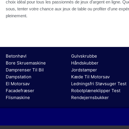
choix idéal pour tous les passionnés de jeux d’argent en ligne. Q
sous, tenter votre chance aux jeux de table ou profiter d’une expé
pleinement.
Betonhøvl
Gulvskrubbe
Bore Skruemaskine
Håndskubber
Damprenser Til Bil
Jordstamper
Dampstation
Kæde Til Motorsav
El Motorsav
Ledningsfri Støvsuger Test
Facadefræser
Robotplæneklipper Test
Flismaskine
Rendejernsbukker