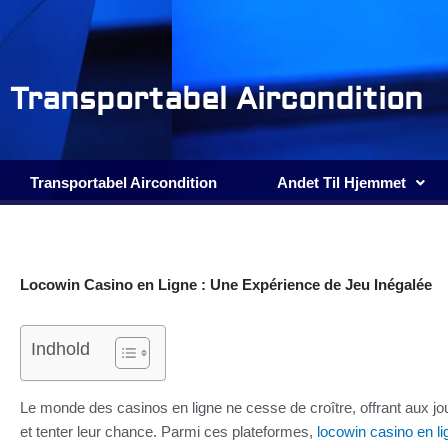
Gå
til
indholdet
Transportabel Aircondition
Transportabel Aircondition
Andet Til Hjemmet
Locowin Casino en Ligne : Une Expérience de Jeu Inégalée
Indhold
Le monde des casinos en ligne ne cesse de croître, offrant aux j
et tenter leur chance. Parmi ces plateformes,
locowin casino en li