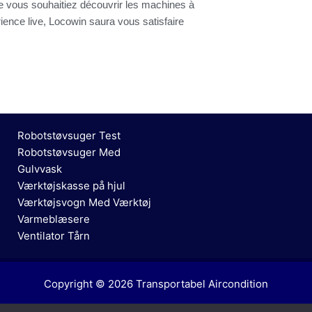
ue vous souhaitiez découvrir les machines à
rience live, Locowin saura vous satisfaire
Robotstøvsuger Test
Robotstøvsuger Med
Gulvvask
Værktøjskasse på hjul
Værktøjsvogn Med Værktøj
Varmeblæsere
Ventilator Tårn
Copyright © 2026
Transportabel Aircondition