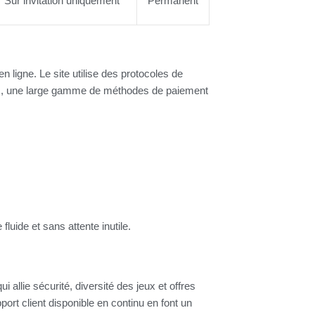
Sur invitation uniquement
Permanent
n ligne. Le site utilise des protocoles de
us, une large gamme de méthodes de paiement
luide et sans attente inutile.
 allie sécurité, diversité des jeux et offres
ort client disponible en continu en font un