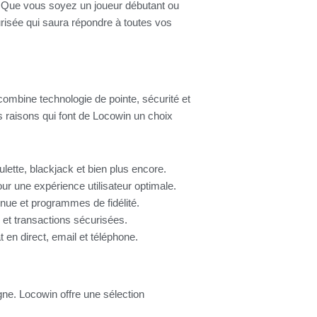
. Que vous soyez un joueur débutant ou
isée qui saura répondre à toutes vos
 combine technologie de pointe, sécurité et
s raisons qui font de Locowin un choix
lette, blackjack et bien plus encore.
ur une expérience utilisateur optimale.
nue et programmes de fidélité.
et transactions sécurisées.
 en direct, email et téléphone.
igne. Locowin offre une sélection