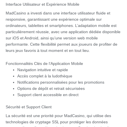
Interface Utilisateur et Expérience Mobile
MadCasino a investi dans une interface utilisateur fluide et
responsive, garantissant une expérience optimale sur
ordinateurs, tablettes et smartphones. L’adaptation mobile est
particulièrement réussie, avec une application dédiée disponible
sur iOS et Android, ainsi qu’une version web mobile
performante. Cette flexibilité permet aux joueurs de profiter de
leurs jeux favoris à tout moment et en tout lieu.
Fonctionnalités Clés de l’Application Mobile
Navigation intuitive et rapide
Accès complet à la ludothèque
Notifications personnalisées pour les promotions
Options de dépôt et retrait sécurisées
Support client accessible en direct
Sécurité et Support Client
La sécurité est une priorité pour MadCasino, qui utilise des
technologies de cryptage SSL pour protéger les données