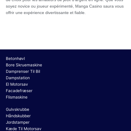
soyez novice ou joueur expérimenté, Manga Casino saura vous
offrir une expérience divertissante et fiable.
Betonhøvl
Bore Skruemaskine
Damprenser Til Bil
Dampstation
El Motorsav
Facadefræser
Flismaskine
Gulvskrubbe
Håndskubber
Jordstamper
Kæde Til Motorsav