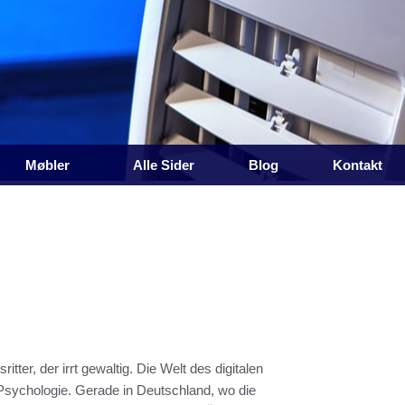
Møbler
Alle Sider
Blog
Kontakt
tter, der irrt gewaltig. Die Welt des digitalen
Psychologie. Gerade in Deutschland, wo die