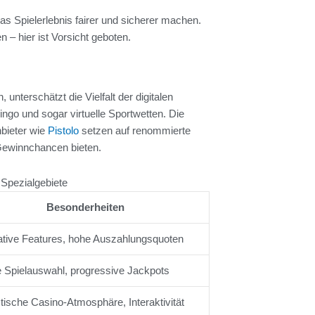
as Spielerlebnis fairer und sicherer machen.
 – hier ist Vorsicht geboten.
nterschätzt die Vielfalt der digitalen
ingo und sogar virtuelle Sportwetten. Die
nbieter wie
Pistolo
setzen auf renommierte
 Gewinnchancen bieten.
 Spezialgebiete
Besonderheiten
ative Features, hohe Auszahlungsquoten
 Spielauswahl, progressive Jackpots
tische Casino-Atmosphäre, Interaktivität