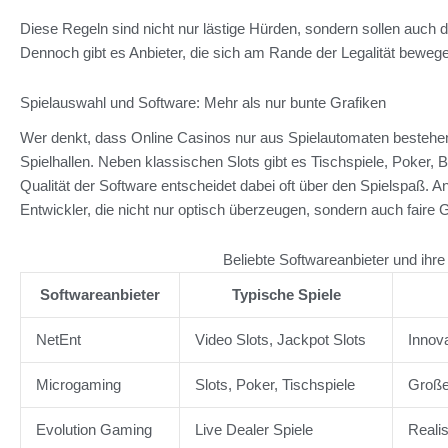
Diese Regeln sind nicht nur lästige Hürden, sondern sollen auch d
Dennoch gibt es Anbieter, die sich am Rande der Legalität bewegen
Spielauswahl und Software: Mehr als nur bunte Grafiken
Wer denkt, dass Online Casinos nur aus Spielautomaten bestehen, u
Spielhallen. Neben klassischen Slots gibt es Tischspiele, Poker, B
Qualität der Software entscheidet dabei oft über den Spielspaß. A
Entwickler, die nicht nur optisch überzeugen, sondern auch faire
Beliebte Softwareanbieter und ihre
Softwareanbieter
Typische Spiele
NetEnt
Video Slots, Jackpot Slots
Innov
Microgaming
Slots, Poker, Tischspiele
Große
Evolution Gaming
Live Dealer Spiele
Realis