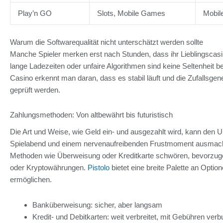
Play’n GO
Slots, Mobile Games
Mobil
Warum die Softwarequalität nicht unterschätzt werden sollte
Manche Spieler merken erst nach Stunden, dass ihr Lieblingscasin
lange Ladezeiten oder unfaire Algorithmen sind keine Seltenheit b
Casino erkennt man daran, dass es stabil läuft und die Zufallsg
geprüft werden.
Zahlungsmethoden: Von altbewährt bis futuristisch
Die Art und Weise, wie Geld ein- und ausgezahlt wird, kann den
Spielabend und einem nervenaufreibenden Frustmoment ausmach
Methoden wie Überweisung oder Kreditkarte schwören, bevorzug
oder Kryptowährungen.
Pistolo
bietet eine breite Palette an Optio
ermöglichen.
Banküberweisung: sicher, aber langsam
Kredit- und Debitkarten: weit verbreitet, mit Gebühren ver