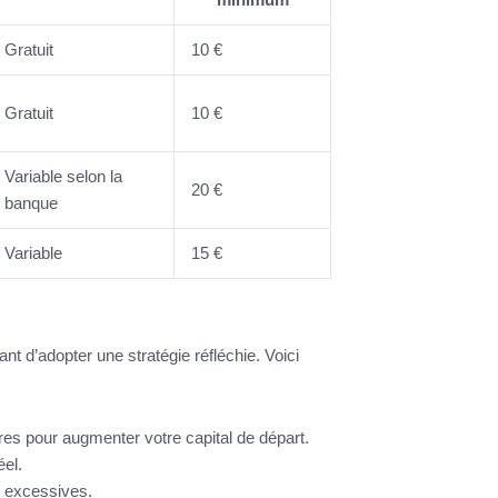
Gratuit
10 €
Gratuit
10 €
Variable selon la
20 €
banque
Variable
15 €
ant d’adopter une stratégie réfléchie. Voici
res pour augmenter votre capital de départ.
éel.
s excessives.