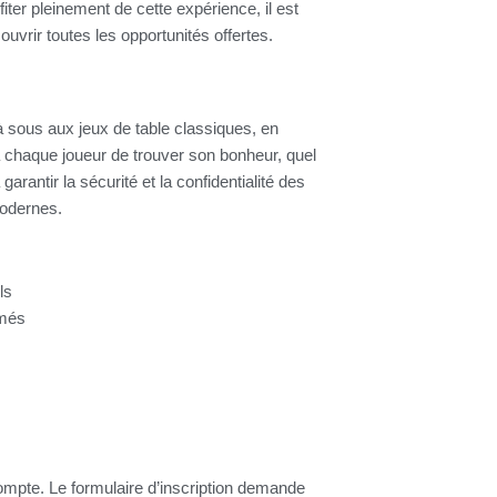
iter pleinement de cette expérience, il est
ouvrir toutes les opportunités offertes.
sous aux jeux de table classiques, en
à chaque joueur de trouver son bonheur, quel
arantir la sécurité et la confidentialité des
modernes.
ls
mmés
ompte. Le formulaire d’inscription demande