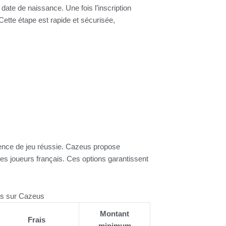
 date de naissance. Une fois l’inscription
 Cette étape est rapide et sécurisée,
ience de jeu réussie. Cazeus propose
es joueurs français. Ces options garantissent
es sur Cazeus
Montant
Frais
minimum