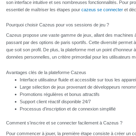
son interface intuitive et ses nombreuses fonctionnalités. Pour prof
essentiel de maîtriser les étapes pour
cazeus se connecter
et déc
Pourquoi choisir Cazeus pour vos sessions de jeu ?
Cazeus propose une vaste gamme de jeux, allant des machines à 
passant par des options de paris sportifs. Cette diversité permet 
que soit son profil. De plus, la plateforme met un point d’honneur à g
données personnelles, un critère primordial pour les utilisateurs 
Avantages clés de la plateforme Cazeus
Interface utilisateur fluide et accessible sur tous les apparei
Large sélection de jeux provenant de développeurs reno
Promotions régulières et bonus attractifs
Support client réactif disponible 24/7
Processus d’inscription et de connexion simplifié
Comment s’inscrire et se connecter facilement à Cazeus ?
Pour commencer à jouer, la première étape consiste à créer un c