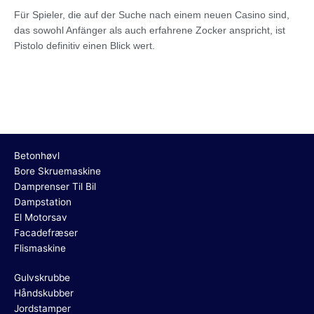
Für Spieler, die auf der Suche nach einem neuen Casino sind,
das sowohl Anfänger als auch erfahrene Zocker anspricht, ist
Pistolo definitiv einen Blick wert.
Betonhøvl
Bore Skruemaskine
Damprenser Til Bil
Dampstation
El Motorsav
Facadefræser
Flismaskine
Gulvskrubbe
Håndskubber
Jordstamper