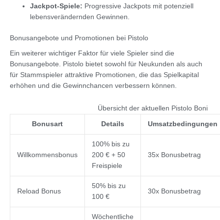
Jackpot-Spiele:
Progressive Jackpots mit potenziell
lebensverändernden Gewinnen.
Bonusangebote und Promotionen bei Pistolo
Ein weiterer wichtiger Faktor für viele Spieler sind die
Bonusangebote. Pistolo bietet sowohl für Neukunden als auch
für Stammspieler attraktive Promotionen, die das Spielkapital
erhöhen und die Gewinnchancen verbessern können.
Übersicht der aktuellen Pistolo Boni
Bonusart
Details
Umsatzbedingungen
100% bis zu
Willkommensbonus
200 € + 50
35x Bonusbetrag
Freispiele
50% bis zu
Reload Bonus
30x Bonusbetrag
100 €
Wöchentliche