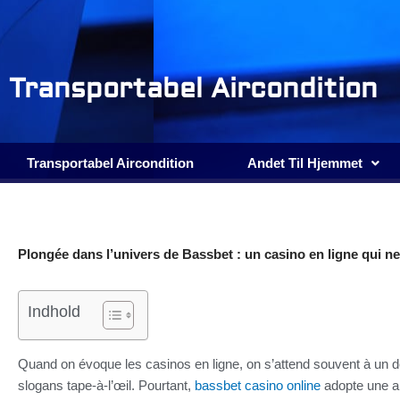
Gå
til
indholdet
Transportabel Aircondition
Transportabel Aircondition
Andet Til Hjemmet
Plongée dans l’univers de Bassbet : un casino en ligne qui ne 
Indhold
Quand on évoque les casinos en ligne, on s’attend souvent à un 
slogans tape-à-l’œil. Pourtant,
bassbet casino online
adopte une ap