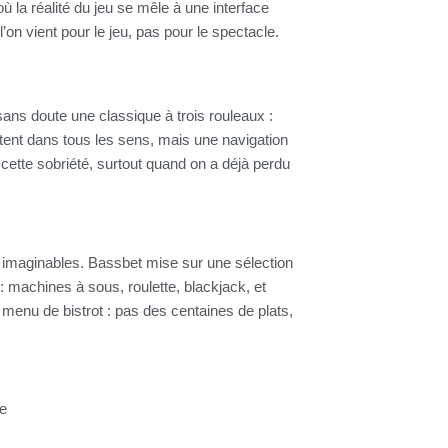
ù la réalité du jeu se mêle à une interface
n vient pour le jeu, pas pour le spectacle.
ans doute une classique à trois rouleaux :
notent dans tous les sens, mais une navigation
cette sobriété, surtout quand on a déjà perdu
x imaginables. Bassbet mise sur une sélection
: machines à sous, roulette, blackjack, et
menu de bistrot : pas des centaines de plats,
ne