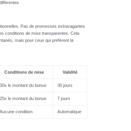
différentes
ionnelles. Pas de promesses extravagantes
des conditions de mise transparentes. Cela
ntanés, mais pour ceux qui préfèrent la
Conditions de mise
Validité
30x le montant du bonus
30 jours
25x le montant du bonus
7 jours
Aucune condition
Automatique