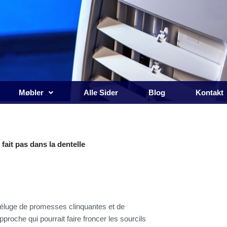
Møbler
Alle Sider
Blog
Kontakt
fait pas dans la dentelle
déluge de promesses clinquantes et de
proche qui pourrait faire froncer les sourcils