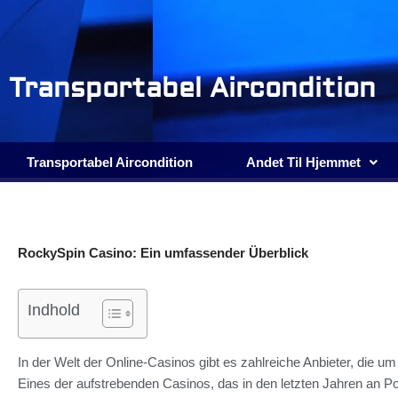
Gå
til
indholdet
Transportabel Aircondition
Transportabel Aircondition
Andet Til Hjemmet
RockySpin Casino: Ein umfassender Überblick
Indhold
In der Welt der Online-Casinos gibt es zahlreiche Anbieter, die u
Eines der aufstrebenden Casinos, das in den letzten Jahren an P