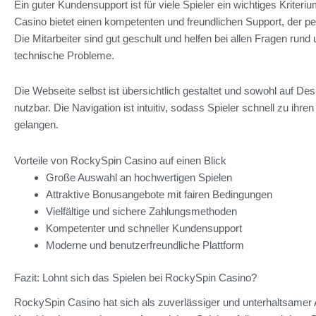
Ein guter Kundensupport ist für viele Spieler ein wichtiges Krite
Casino bietet einen kompetenten und freundlichen Support, der per
Die Mitarbeiter sind gut geschult und helfen bei allen Fragen ru
technische Probleme.
Die Webseite selbst ist übersichtlich gestaltet und sowohl auf De
nutzbar. Die Navigation ist intuitiv, sodass Spieler schnell zu ihre
gelangen.
Vorteile von RockySpin Casino auf einen Blick
Große Auswahl an hochwertigen Spielen
Attraktive Bonusangebote mit fairen Bedingungen
Vielfältige und sichere Zahlungsmethoden
Kompetenter und schneller Kundensupport
Moderne und benutzerfreundliche Plattform
Fazit: Lohnt sich das Spielen bei RockySpin Casino?
RockySpin Casino hat sich als zuverlässiger und unterhaltsamer A