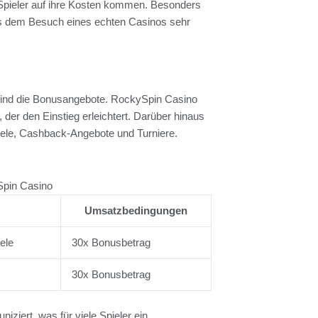
e Spieler auf ihre Kosten kommen. Besonders
 das dem Besuch eines echten Casinos sehr
 sind die Bonusangebote. RockySpin Casino
der den Einstieg erleichtert. Darüber hinaus
iele, Cashback-Angebote und Turniere.
pin Casino
Umsatzbedingungen
ele
30x Bonusbetrag
30x Bonusbetrag
ziert, was für viele Spieler ein