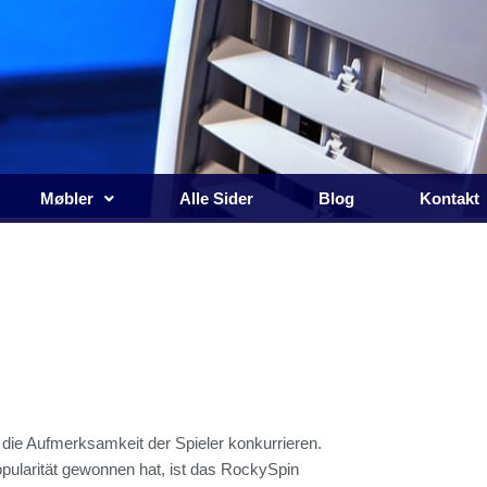
Møbler
Alle Sider
Blog
Kontakt
m die Aufmerksamkeit der Spieler konkurrieren.
opularität gewonnen hat, ist das RockySpin