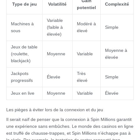
Gain
Type de jeu
Volatilité
Complexité
potentiel
Variable
Machines à
Modéré à
(faible à
Simple
sous
élevé
élevée)
Jeux de table
Moyenne à
(roulette,
Moyenne
Variable
élevée
blackjack)
Jackpots
Très
Élevée
Simple
progressifs
élevé
Jeux en live
Moyenne
Variable
Élevée
Les pièges à éviter lors de la connexion et du jeu
Il serait naïf de penser que la connexion à Spin Millions garantit
une expérience sans embûches. Le monde des casinos en ligne
est truffé de chausse-trappes, et Spin Millions n’échappe pas à