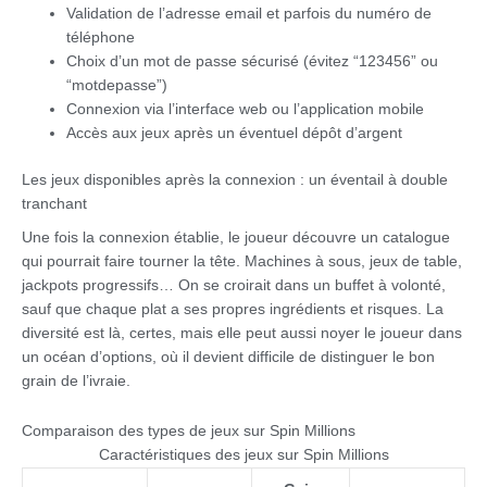
Validation de l’adresse email et parfois du numéro de
téléphone
Choix d’un mot de passe sécurisé (évitez “123456” ou
“motdepasse”)
Connexion via l’interface web ou l’application mobile
Accès aux jeux après un éventuel dépôt d’argent
Les jeux disponibles après la connexion : un éventail à double
tranchant
Une fois la connexion établie, le joueur découvre un catalogue
qui pourrait faire tourner la tête. Machines à sous, jeux de table,
jackpots progressifs… On se croirait dans un buffet à volonté,
sauf que chaque plat a ses propres ingrédients et risques. La
diversité est là, certes, mais elle peut aussi noyer le joueur dans
un océan d’options, où il devient difficile de distinguer le bon
grain de l’ivraie.
Comparaison des types de jeux sur Spin Millions
Caractéristiques des jeux sur Spin Millions