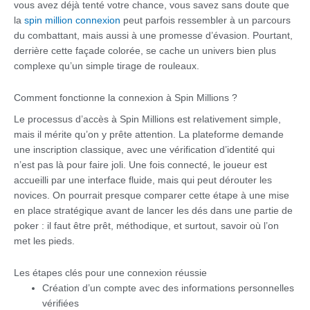
vous avez déjà tenté votre chance, vous savez sans doute que
la
spin million connexion
peut parfois ressembler à un parcours
du combattant, mais aussi à une promesse d’évasion. Pourtant,
derrière cette façade colorée, se cache un univers bien plus
complexe qu’un simple tirage de rouleaux.
Comment fonctionne la connexion à Spin Millions ?
Le processus d’accès à Spin Millions est relativement simple,
mais il mérite qu’on y prête attention. La plateforme demande
une inscription classique, avec une vérification d’identité qui
n’est pas là pour faire joli. Une fois connecté, le joueur est
accueilli par une interface fluide, mais qui peut dérouter les
novices. On pourrait presque comparer cette étape à une mise
en place stratégique avant de lancer les dés dans une partie de
poker : il faut être prêt, méthodique, et surtout, savoir où l’on
met les pieds.
Les étapes clés pour une connexion réussie
Création d’un compte avec des informations personnelles
vérifiées