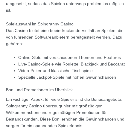
umgesetzt, sodass das Spielen unterwegs problemlos möglich
ist.
Spielauswahl im Spingranny Casino
Das Casino bietet eine beeindruckende Vielfalt an Spielen, die
von führenden Softwareanbietern bereitgestellt werden. Dazu
gehören:
Online-Slots mit verschiedenen Themen und Features
Live-Casino-Spiele wie Roulette, Blackjack und Baccarat
Video-Poker und klassische Tischspiele
Spezielle Jackpot-Spiele mit hohen Gewinnchancen
Boni und Promotionen im Überblick
Ein wichtiger Aspekt für viele Spieler sind die Bonusangebote.
Spingranny Casino überzeugt hier mit großzügigen
Willkommensboni und regelmäßigen Promotionen für
Bestandskunden. Diese Boni erhöhen die Gewinnchancen und
sorgen für ein spannendes Spielerlebnis.