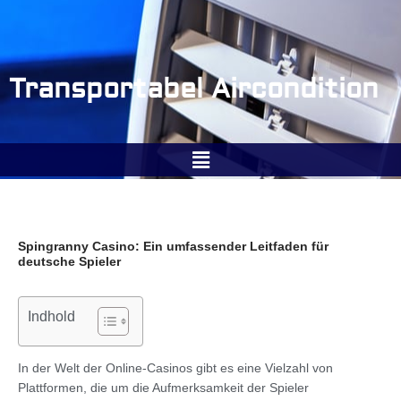
Gå
til
indholdet
Transportabel Aircondition
Menu
Spingranny Casino: Ein umfassender Leitfaden für
deutsche Spieler
Indhold
In der Welt der Online-Casinos gibt es eine Vielzahl von
Plattformen, die um die Aufmerksamkeit der Spieler