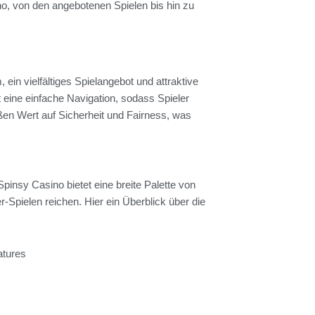
no, von den angebotenen Spielen bis hin zu
ein vielfältiges Spielangebot und attraktive
 eine einfache Navigation, sodass Spieler
oßen Wert auf Sicherheit und Fairness, was
pinsy Casino bietet eine breite Palette von
r-Spielen reichen. Hier ein Überblick über die
atures