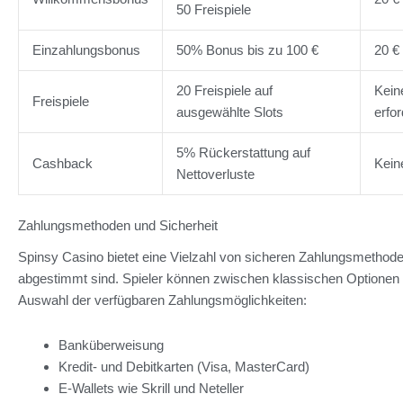
50 Freispiele
Einzahlungsbonus
50% Bonus bis zu 100 €
20 €
20 Freispiele auf
Kein
Freispiele
ausgewählte Slots
erfor
5% Rückerstattung auf
Cashback
Kein
Nettoverluste
Zahlungsmethoden und Sicherheit
Spinsy Casino bietet eine Vielzahl von sicheren Zahlungsmethode
abgestimmt sind. Spieler können zwischen klassischen Optionen 
Auswahl der verfügbaren Zahlungsmöglichkeiten:
Banküberweisung
Kredit- und Debitkarten (Visa, MasterCard)
E-Wallets wie Skrill und Neteller