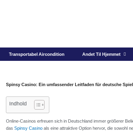
Gå
til
indholdet
Transportabel Aircondition
Transportabel Aircondition
Andet Til Hjemmet
Spinsy Casino: Ein umfassender Leitfaden für deutsche Spiel
Indhold
Online-Casinos erfreuen sich in Deutschland immer größerer Belieb
das
Spinsy Casino
als eine attraktive Option hervor, die sowohl n