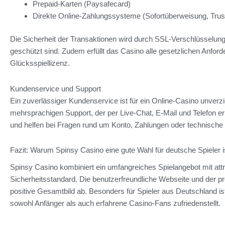
Prepaid-Karten (Paysafecard)
Direkte Online-Zahlungssysteme (Sofortüberweisung, Trust
Die Sicherheit der Transaktionen wird durch SSL-Verschlüsselung
geschützt sind. Zudem erfüllt das Casino alle gesetzlichen Anforde
Glücksspiellizenz.
Kundenservice und Support
Ein zuverlässiger Kundenservice ist für ein Online-Casino unverzi
mehrsprachigen Support, der per Live-Chat, E-Mail und Telefon err
und helfen bei Fragen rund um Konto, Zahlungen oder technische 
Fazit: Warum Spinsy Casino eine gute Wahl für deutsche Spieler i
Spinsy Casino kombiniert ein umfangreiches Spielangebot mit at
Sicherheitsstandard. Die benutzerfreundliche Webseite und der p
positive Gesamtbild ab. Besonders für Spieler aus Deutschland is
sowohl Anfänger als auch erfahrene Casino-Fans zufriedenstellt.