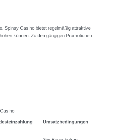
e. Spinsy Casino bietet regelmäßig attraktive
erhöhen können. Zu den gängigen Promotionen
 Casino
desteinzahlung
Umsatzbedingungen
35x Bonusbetrag