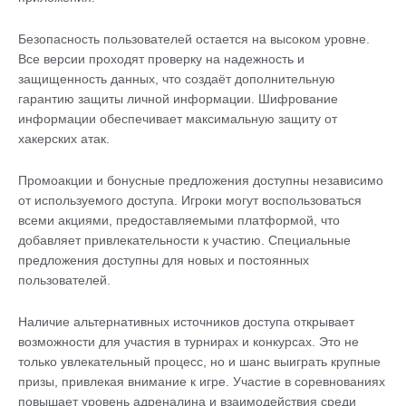
Безопасность пользователей остается на высоком уровне.
Все версии проходят проверку на надежность и
защищенность данных, что создаёт дополнительную
гарантию защиты личной информации. Шифрование
информации обеспечивает максимальную защиту от
хакерских атак.
Промоакции и бонусные предложения доступны независимо
от используемого доступа. Игроки могут воспользоваться
всеми акциями, предоставляемыми платформой, что
добавляет привлекательности к участию. Специальные
предложения доступны для новых и постоянных
пользователей.
Наличие альтернативных источников доступа открывает
возможности для участия в турнирах и конкурсах. Это не
только увлекательный процесс, но и шанс выиграть крупные
призы, привлекая внимание к игре. Участие в соревнованиях
повышает уровень адреналина и взаимодействия среди