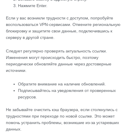
Нажмите Enter.
Если у вас возникли трудности с доступом, попробуйте
воспользоваться VPN-сервисами. Отмените региональную
блокировку и защитите свои данные, подключившись к
серверу в другой стране.
Следует регулярно проверять актуальность ссылки.
Изменения могут происходить быстро, поэтому
периодически обновляйте данные через достоверные
источники.
Обратите внимание на наличие обновлений.
Подписывайтесь на уведомления от проверенных
ресурсов.
Не забывайте очистить кэш браузера, если столкнулись с
трудностями при переходе по новой ссылке. Это может
помочь устранить проблемы, возникшие из-за устаревших
данных.