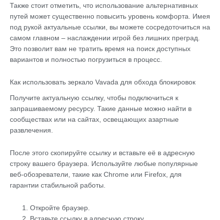
Также стоит отметить, что использование альтернативных
путей может существенно повысить уровень комфорта. Имея
под рукой актуальные ссылки, вы можете сосредоточиться на
самом главном – наслаждении игрой без лишних преград.
Это позволит вам не тратить время на поиск доступных
вариантов и полностью погрузиться в процесс.
Как использовать зеркало Vavada для обхода блокировок
Получите актуальную ссылку, чтобы подключиться к
запрашиваемому ресурсу. Такие данные можно найти в
сообществах или на сайтах, освещающих азартные
развлечения.
После этого скопируйте ссылку и вставьте её в адресную
строку вашего браузера. Используйте любые популярные
веб-обозреватели, такие как Chrome или Firefox, для
гарантии стабильной работы.
Откройте браузер.
Вставьте ссылку в адресную строку.