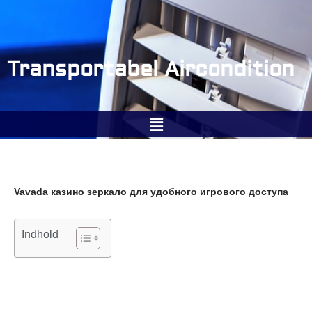
Gå
til
indholdet
Transportabel Aircondition
Menu
Vavada казино зеркало для удобного игрового доступа
Indhold