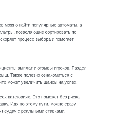
ов можно найти популярные автоматы, а
ильтры, позволяющие сортировать по
ускоряет процесс выбора и помогает
ициенты выплат и отзывы игроков. Раздел
грыш. Также полезно ознакомиться с
что может увеличить шансы на успех.
сех категориях. Это поможет без риска
вку. Идя по этому пути, можно сразу
 неудач с реальными ставками.