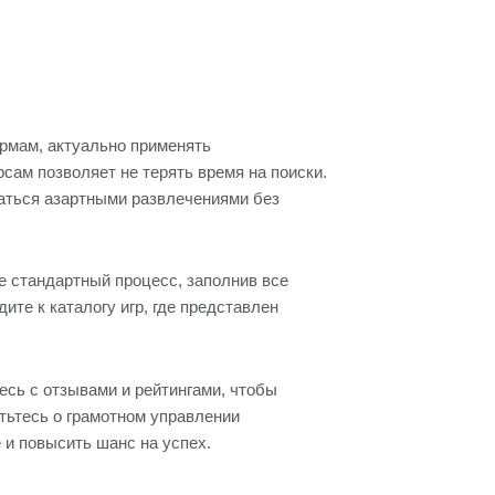
рмам, актуально применять
сам позволяет не терять время на поиски.
ться азартными развлечениями без
е стандартный процесс, заполнив все
те к каталогу игр, где представлен
есь с отзывами и рейтингами, чтобы
тьтесь о грамотном управлении
и повысить шанс на успех.