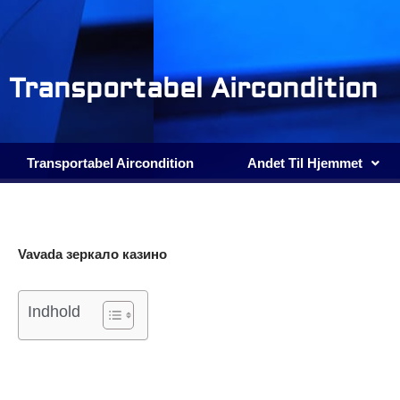
Gå
til
indholdet
Transportabel Aircondition
Transportabel Aircondition
Andet Til Hjemmet
Vavada зеркало казино
Indhold