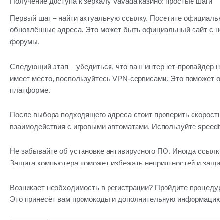
Получение доступа к зеркалу Vavada казино: простые шаги
Первый шаг – найти актуальную ссылку. Посетите официаль
обновлённые адреса. Это может быть официальный сайт с 
форумы.
Следующий этап – убедиться, что ваш интернет-провайдер н
имеет место, воспользуйтесь VPN-сервисами. Это поможет о
платформе.
После выбора подходящего адреса стоит проверить скорост
взаимодействия с игровыми автоматами. Используйте speedt
Не забывайте об установке антивирусного ПО. Иногда ссылк
Защита компьютера поможет избежать неприятностей и защи
Возникает необходимость в регистрации? Пройдите процедур
Это принесёт вам промокоды и дополнительную информацию