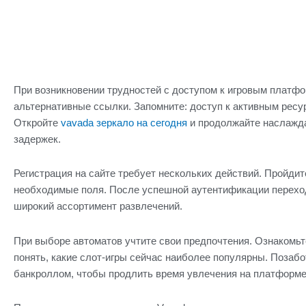
При возникновении трудностей с доступом к игровым платфо
альтернативные ссылки. Запомните: доступ к активным ресур
Откройте
vavada зеркало на сегодня
и продолжайте наслажда
задержек.
Регистрация на сайте требует нескольких действий. Пройдит
необходимые поля. После успешной аутентификации переходи
широкий ассортимент развлечений.
При выборе автоматов учтите свои предпочтения. Ознакомьт
понять, какие слот-игры сейчас наиболее популярны. Позабо
банкроллом, чтобы продлить время увлечения на платформе 