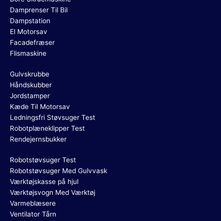
Damprenser Til Bil
Dampstation
El Motorsav
Facadefræser
Flismaskine
Gulvskrubbe
Håndskubber
Jordstamper
Kæde Til Motorsav
Ledningsfri Støvsuger Test
Robotplæneklipper Test
Rendejernsbukker
Robotstøvsuger Test
Robotstøvsuger Med Gulvvask
Værktøjskasse på hjul
Værktøjsvogn Med Værktøj
Varmeblæsere
Ventilator Tårn