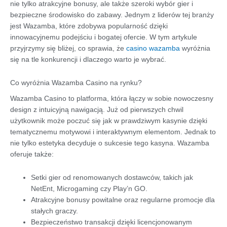
nie tylko atrakcyjne bonusy, ale także szeroki wybór gier i
bezpieczne środowisko do zabawy. Jednym z liderów tej branży
jest Wazamba, które zdobywa popularność dzięki
innowacyjnemu podejściu i bogatej ofercie. W tym artykule
przyjrzymy się bliżej, co sprawia, że
casino wazamba
wyróżnia
się na tle konkurencji i dlaczego warto je wybrać.
Co wyróżnia Wazamba Casino na rynku?
Wazamba Casino to platforma, która łączy w sobie nowoczesny
design z intuicyjną nawigacją. Już od pierwszych chwil
użytkownik może poczuć się jak w prawdziwym kasynie dzięki
tematycznemu motywowi i interaktywnym elementom. Jednak to
nie tylko estetyka decyduje o sukcesie tego kasyna. Wazamba
oferuje także:
Setki gier od renomowanych dostawców, takich jak
NetEnt, Microgaming czy Play’n GO.
Atrakcyjne bonusy powitalne oraz regularne promocje dla
stałych graczy.
Bezpieczeństwo transakcji dzięki licencjonowanym