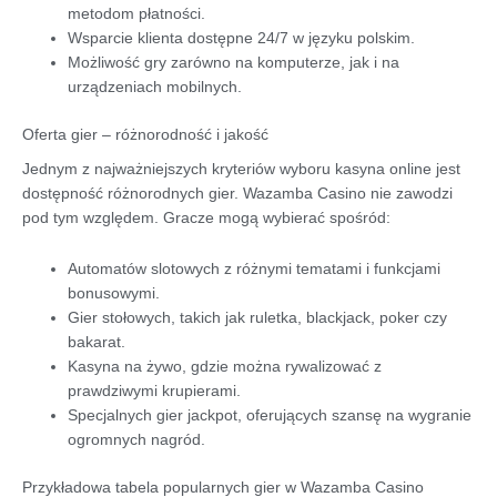
metodom płatności.
Wsparcie klienta dostępne 24/7 w języku polskim.
Możliwość gry zarówno na komputerze, jak i na
urządzeniach mobilnych.
Oferta gier – różnorodność i jakość
Jednym z najważniejszych kryteriów wyboru kasyna online jest
dostępność różnorodnych gier. Wazamba Casino nie zawodzi
pod tym względem. Gracze mogą wybierać spośród:
Automatów slotowych z różnymi tematami i funkcjami
bonusowymi.
Gier stołowych, takich jak ruletka, blackjack, poker czy
bakarat.
Kasyna na żywo, gdzie można rywalizować z
prawdziwymi krupierami.
Specjalnych gier jackpot, oferujących szansę na wygranie
ogromnych nagród.
Przykładowa tabela popularnych gier w Wazamba Casino