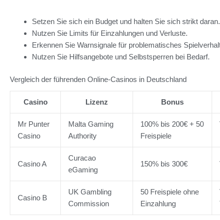
Setzen Sie sich ein Budget und halten Sie sich strikt daran.
Nutzen Sie Limits für Einzahlungen und Verluste.
Erkennen Sie Warnsignale für problematisches Spielverhal
Nutzen Sie Hilfsangebote und Selbstsperren bei Bedarf.
Vergleich der führenden Online-Casinos in Deutschland
Casino
Lizenz
Bonus
Mr Punter
Malta Gaming
100% bis 200€ + 50
Casino
Authority
Freispiele
Curacao
Casino A
150% bis 300€
eGaming
UK Gambling
50 Freispiele ohne
Casino B
Commission
Einzahlung