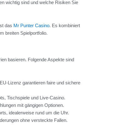
ien wichtig sind und welche Risiken Sie
ist das
Mr Punter Casino
. Es kombiniert
 breiten Spielportfolio.
erien basieren. Folgende Aspekte sind
EU-Lizenz garantieren faire und sichere
lots, Tischspiele und Live-Casino.
hlungen mit gängigen Optionen.
ts, idealerweise rund um die Uhr.
derungen ohne versteckte Fallen.