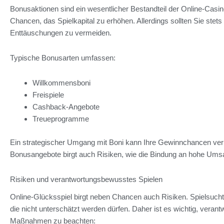
Bonusaktionen sind ein wesentlicher Bestandteil der Online-Casino
Chancen, das Spielkapital zu erhöhen. Allerdings sollten Sie ste
Enttäuschungen zu vermeiden.
Typische Bonusarten umfassen:
Willkommensboni
Freispiele
Cashback-Angebote
Treueprogramme
Ein strategischer Umgang mit Boni kann Ihre Gewinnchancen ver
Bonusangebote birgt auch Risiken, wie die Bindung an hohe Ums
Risiken und verantwortungsbewusstes Spielen
Online-Glücksspiel birgt neben Chancen auch Risiken. Spielsucht u
die nicht unterschätzt werden dürfen. Daher ist es wichtig, vera
Maßnahmen zu beachten: