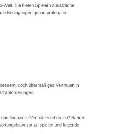
-Welt. Sie bieten Spielern zusätzliche
ts die Bedingungen genau prüfen, um
bessern, doch übermäßiges Vertrauen in
atzanforderungen.
nd finanzielle Verluste sind reale Gefahren,
ntwortungsbewusst zu spielen und folgende