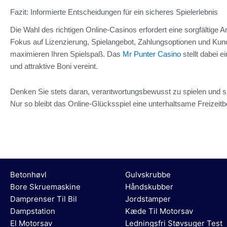
Fazit: Informierte Entscheidungen für ein sicheres Spielerlebnis
Die Wahl des richtigen Online-Casinos erfordert eine sorgfältige
Fokus auf Lizenzierung, Spielangebot, Zahlungsoptionen und Kun
maximieren Ihren Spielspaß. Das
Mr Punter Casino
stellt dabei e
und attraktive Boni vereint.
Denken Sie stets daran, verantwortungsbewusst zu spielen und si
Nur so bleibt das Online-Glücksspiel eine unterhaltsame Freizeitb
Betonhøvl
Gulvskrubbe
Bore Skruemaskine
Håndskubber
Damprenser Til Bil
Jordstamper
Dampstation
Kæde Til Motorsav
El Motorsav
Ledningsfri Støvsuger Test