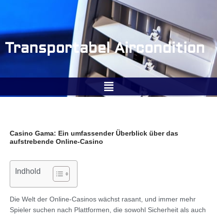
Gå
til
indholdet
Transportabel Aircondition
Menu
Casino Gama: Ein umfassender Überblick über das
aufstrebende Online-Casino
Indhold
Die Welt der Online-Casinos wächst rasant, und immer mehr
Spieler suchen nach Plattformen, die sowohl Sicherheit als auch