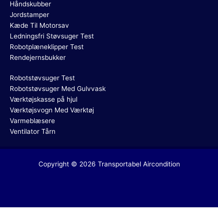
Håndskubber
Jordstamper
Kæde Til Motorsav
Ledningsfri Støvsuger Test
Robotplæneklipper Test
Rendejernsbukker
Robotstøvsuger Test
Robotstøvsuger Med Gulvvask
Værktøjskasse på hjul
Værktøjsvogn Med Værktøj
Varmeblæsere
Ventilator Tårn
Copyright © 2026
Transportabel Aircondition