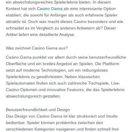
ein abwechslungsreiches Spielerlebnis bieten. In diesem
Kontext hat sich
Casino Gama
als eine interessante Option
etabliert, die sowohl für Anfänger als auch erfahrene Spieler
attraktiv ist. Doch was macht dieses Casino besonders und wie
schneidet es im Vergleich zu anderen Anbietern ab? Dieser
Artikel liefert eine detaillierte Analyse.
Was zeichnet Casino Gama aus?
Casino Gama punktet vor allem durch seine benutzerfreundliche
Oberfläche und ein breites Angebot an Spielen. Die Plattform
setzt auf moderne Technologien, um ein reibungsloses
Spielerlebnis zu gewährleisten. Neben klassischen
Spielautomaten finden sich auch zahlreiche Tischspiele, Live-
Casino-Optionen und innovative Features, die das Spielerlebnis
abwechslungsreich gestalten.
Benutzerfreundlichkeit und Design
Das Design von Casino Gama ist klar strukturiert und intuitiv
bedienbar. Spieler können problemlos zwischen den
verschiedenen Kategorien navigieren und finden schnell ihre