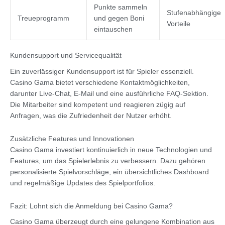
Punkte sammeln
Stufenabhängige
Treueprogramm
und gegen Boni
Vorteile
eintauschen
Kundensupport und Servicequalität
Ein zuverlässiger Kundensupport ist für Spieler essenziell.
Casino Gama bietet verschiedene Kontaktmöglichkeiten,
darunter Live-Chat, E-Mail und eine ausführliche FAQ-Sektion.
Die Mitarbeiter sind kompetent und reagieren zügig auf
Anfragen, was die Zufriedenheit der Nutzer erhöht.
Zusätzliche Features und Innovationen
Casino Gama investiert kontinuierlich in neue Technologien und
Features, um das Spielerlebnis zu verbessern. Dazu gehören
personalisierte Spielvorschläge, ein übersichtliches Dashboard
und regelmäßige Updates des Spielportfolios.
Fazit: Lohnt sich die Anmeldung bei Casino Gama?
Casino Gama überzeugt durch eine gelungene Kombination aus