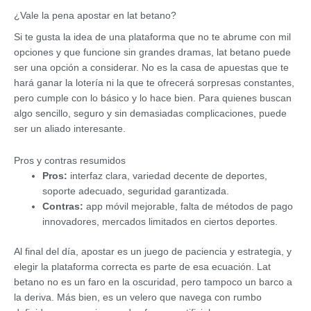
¿Vale la pena apostar en lat betano?
Si te gusta la idea de una plataforma que no te abrume con mil
opciones y que funcione sin grandes dramas, lat betano puede
ser una opción a considerar. No es la casa de apuestas que te
hará ganar la lotería ni la que te ofrecerá sorpresas constantes,
pero cumple con lo básico y lo hace bien. Para quienes buscan
algo sencillo, seguro y sin demasiadas complicaciones, puede
ser un aliado interesante.
Pros y contras resumidos
Pros:
interfaz clara, variedad decente de deportes,
soporte adecuado, seguridad garantizada.
Contras:
app móvil mejorable, falta de métodos de pago
innovadores, mercados limitados en ciertos deportes.
Al final del día, apostar es un juego de paciencia y estrategia, y
elegir la plataforma correcta es parte de esa ecuación. Lat
betano no es un faro en la oscuridad, pero tampoco un barco a
la deriva. Más bien, es un velero que navega con rumbo