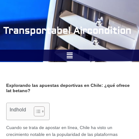
Gå
til
indholdet
Transportabel Aircondition
Menu
Explorando las apuestas deportivas en Chile: ¿qué ofrece
lat betano?
Indhold
Cuando se trata de apostar en línea, Chile ha visto un
crecimiento notable en la popularidad de las plataformas