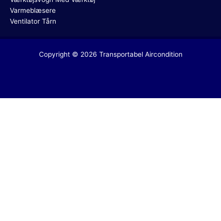
Varmeblæsere
Ventilator Tårn
Copyright © 2026
Transportabel Aircondition