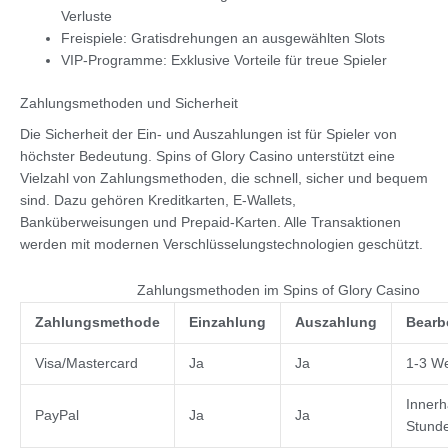
Verluste
Freispiele: Gratisdrehungen an ausgewählten Slots
VIP-Programme: Exklusive Vorteile für treue Spieler
Zahlungsmethoden und Sicherheit
Die Sicherheit der Ein- und Auszahlungen ist für Spieler von
höchster Bedeutung. Spins of Glory Casino unterstützt eine
Vielzahl von Zahlungsmethoden, die schnell, sicher und bequem
sind. Dazu gehören Kreditkarten, E-Wallets,
Banküberweisungen und Prepaid-Karten. Alle Transaktionen
werden mit modernen Verschlüsselungstechnologien geschützt.
Zahlungsmethoden im Spins of Glory Casino
Zahlungsmethode
Einzahlung
Auszahlung
Bearb
Visa/Mastercard
Ja
Ja
1-3 W
Innerh
PayPal
Ja
Ja
Stund