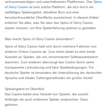
vertrauenswürdigen und unterhaltsamen Plattformen. Das
Spins
of Glory Casino
ist eine solche Plattform, die sich durch ein
vielfältiges Spielangebot, attraktive Boni und eine
benutzerfreundliche Oberfläche auszeichnet. In diesem Artikel
erfahren Sie alles, was Sie über das Spins of Glory Casino
wissen müssen, um Ihre Spielerfahrung optimal zu gestalten.
Was macht Spins of Glory Casino besonders?
Spins of Glory Casino hebt sich durch mehrere Faktoren von
anderen Online-Casinos ab. Zum einen bietet es eine breite
Auswahl an Spielen, die von renommierten Softwareanbietern
stammen. Zum anderen überzeugt das Casino durch seine
transparente Lizenzierung und faire Spielbedingungen. Für
deutsche Spieler ist besonders die Unterstützung der deutschen
Sprache und lokaler Zahlungsmethoden ein großer Vorteil.
Spielangebot im Überblick
Das Casino bietet eine Vielzahl von Spielen, die sowohl
Anfänger als auch erfahrene Spieler ansprechen. Dazu
gehören: